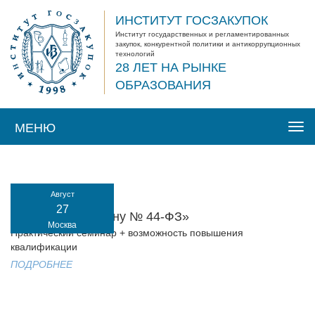
ИНСТИТУТ ГОСЗАКУПОК
Институт государственных и регламентированных
закупок, конкурентной политики и антикоррупционных
технологий
28 ЛЕТ НА РЫНКЕ
ОБРАЗОВАНИЯ
МЕНЮ
Togg
navi
Август
27
«Закупки по Закону № 44-ФЗ»
Москва
Практический семинар + возможность повышения
квалификации
ПОДРОБНЕЕ