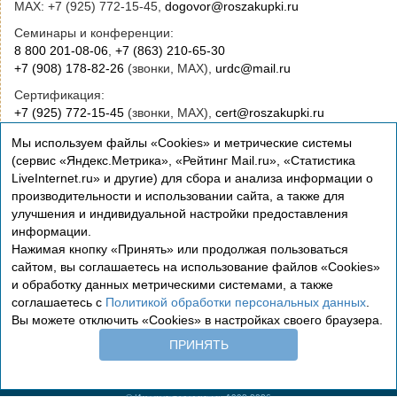
MAX: +7 (925) 772-15-45,
dogovor@roszakupki.ru
Семинары и конференции:
8 800 201-08-06
,
+7 (863) 210-65-30
+7 (908) 178-82-26
(звонки, MAX),
urdc@mail.ru
Сертификация:
+7 (925) 772-15-45
(звонки, MAX),
cert@roszakupki.ru
Приобретение книг:
Мы используем файлы «Cookies» и метрические системы
+7 (495) 772-00-14
,
institut@roszakupki.ru
(сервис «Яндекс.Метрика», «Рейтинг Mail.ru», «Статистика
LiveInternet.ru» и другие) для сбора и анализа информации о
Консультационные услуги и руководство:
производительности и использовании сайта, а также для
+7 (495) 772-01-83,
institut@roszakupki.ru
улучшения и индивидуальной настройки предоставления
информации.
Нажимая кнопку «Принять» или продолжая пользоваться
сайтом, вы соглашаетесь на использование файлов «Cookies»
и обработку данных метрическими системами, а также
соглашаетесь с
Политикой обработки персональных данных
.
Вы можете отключить «Cookies» в настройках своего браузера.
Сертификация
ПРИНЯТЬ
Политика обработки персональных данных