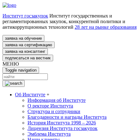
Институт госзакупок
Институт государственных и
регламентированных закупок, конкурентной политики и
антикоррупционных технологий
28 лет на рынке образования
заявка на обучение
заявка на сертификацию
заявка на консалтинг
подписаться на вестник
МЕНЮ
Toggle navigation
Об Институте
+
Информация об Институте
О ректоре Института
Структура и сотрудники
Благодарности и награды Института
История Института 1998 – 2026
Лицензия Института госзакупок
Эмблема Института
Наши клиенты