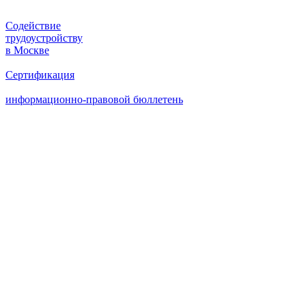
Содействие
трудоустройству
в Москве
Сертификация
информационно-правовой бюллетень
Институт государственных и
регламентированных закупок,
конкурентной политики и
антикоррупционных технологий (АНО
ДПО «Институт госзакупок», Москва,
ректор А.А. Храмкин). Обучение по
контрактной системе по Закону № 44-
ФЗ и корпоративным закупкам по
Закону № 223-ФЗ.