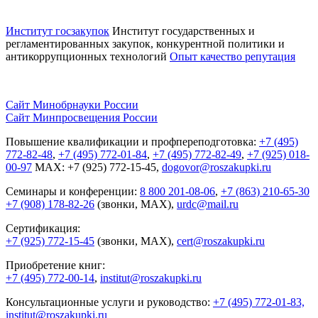
Институт госзакупок
Институт государственных и
регламентированных закупок, конкурентной
политики и
антикоррупционных технологий
Опыт качество репутация
Сайт Минобрнауки России
Сайт Минпросвещения России
Повышение квалификации и профпереподготовка:
+7 (495)
772-82-48
,
+7 (495) 772-01-84
,
+7 (495) 772-82-49
,
+7 (925) 018-
00-97
MAX: +7 (925) 772-15-45,
dogovor@roszakupki.ru
Семинары и конференции:
8 800 201-08-06
,
+7 (863) 210-65-30
+7 (908) 178-82-26
(звонки, MAX),
urdc@mail.ru
Сертификация:
+7 (925) 772-15-45
(звонки, MAX),
cert@roszakupki.ru
Приобретение книг:
+7 (495) 772-00-14
,
institut@roszakupki.ru
Консультационные услуги и руководство:
+7 (495) 772-01-83,
institut@roszakupki.ru