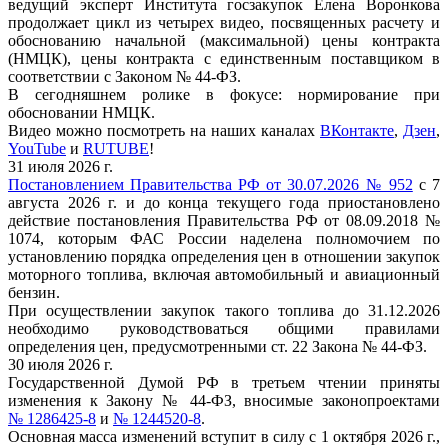
ведущий эксперт Института госзакупок Елена Воронкова
продолжает цикл из четырех видео, посвященных расчету и
обоснованию начальной (максимальной) цены контракта
(НМЦК), цены контракта с единственным поставщиком в
соответствии с Законом № 44-ФЗ.
В сегодняшнем ролике в фокусе: нормирование при
обосновании НМЦК.
Видео можно посмотреть на наших каналах
ВКонтакте
,
Дзен
,
YouTube
и
RUTUBE
!
31 июля 2026 г.
Постановлением Правительства РФ от 30.07.2026 № 952
с 7
августа 2026 г. и до конца текущего года приостановлено
действие постановления Правительства РФ от 08.09.2018 №
1074, которым ФАС России наделена полномочием по
установлению порядка определения цен в отношении закупок
моторного топлива, включая автомобильный и авиационный
бензин.
При осуществлении закупок такого топлива до 31.12.2026
необходимо руководствоваться общими правилами
определения цен, предусмотренными ст. 22 Закона № 44-ФЗ.
30 июля 2026 г.
Государственной Думой РФ в третьем чтении приняты
изменения к Закону № 44-ФЗ, вносимые законопроектами
№ 1286425-8
и
№ 1244520-8
.
Основная масса изменений вступит в силу с 1 октября 2026 г.,