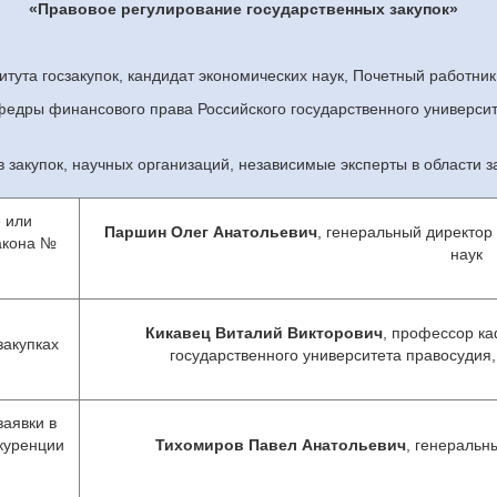
«Правовое регулирование государственных закупок»
титута госзакупок, кандидат экономических наук, Почетный работ
едры финансового права Российского государственного университ
в закупок, научных организаций, независимые эксперты в области з
» или
Паршин Олег Анатольевич
,
генеральный директор
акона №
наук
Кикавец Виталий Викторович
, профессор к
закупках
государственного университета правосудия,
аявки в
нкуренции
Тихомиров Павел Анатольевич
, генеральн