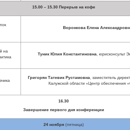
15.00 – 15.30 Перерыв на кофе
пок
Воронкова Елена Александровн
й на
Туник Юлия Константиновна
, юрисконсульт Э
актика
Григорян Татевик Рустамовна
, заместитель дирек
зчика
Калужской области «Центр обеспечения «
16.30
Завершение первого дня конференции
24 ноября
(пятница)