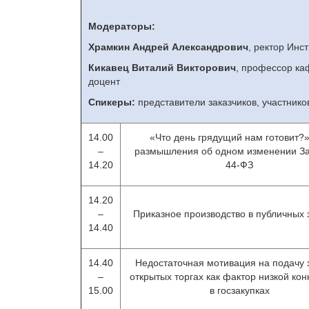
Модераторы:
Храмкин Андрей Александрович
, ректор Инс
Кикавец Виталий Викторович
,
профессор каф
доцент
Спикеры:
представители заказчиков, участнико
14.00
«Что день грядущий нам готовит?
–
размышления об одном изменении З
14.20
44-ФЗ
14.20
–
Приказное производство в публичных 
14.40
14.40
Недостаточная мотивация на подачу з
–
открытых торгах как фактор низкой ко
15.00
в госзакупках