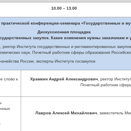
10.00
– 13.00
практической конференции-семинара «Государственные и му
Дискуссионная площадка
сударственных закупок. Какие изменения нужны заказчикам и 
ч
, ректор Института государственных и регламентированных закупо
кономических наук, Почетный работник сферы образования Российс
ачейства России, эксперты Института госзакупок
е слово к
Храмкин Андрей Александрович
, ректор Институ
Почетный работник сфер
ы
енных
Лавров Алексей Михайлович
, заместитель М
в