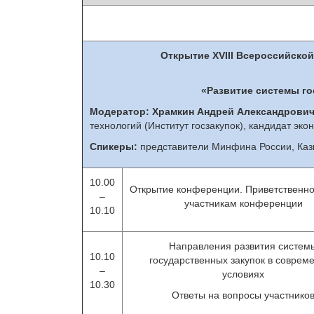
Открытие X
VIII
Всероссийской 
«Развитие системы го
Модератор:
Храмкин Андрей Александрови
технологий (Институт госзакупок), кандидат э
Спикеры:
представители Минфина России, Казн
10.00
Открытие конференции. Приветственно
–
участникам конференции
10.10
Направления развития систем
10.10
государственных закупок в соврем
–
условиях
10.30
Ответы на вопросы участнико