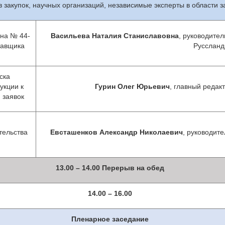
в закупок, научных организаций, независимые эксперты в области з
она № 44-
Васильева Наталия Станиславовна
, руководите
тавщика
Руссланд
ска
укции к
Гурин Олег Юрьевич
, главный реда
 заявок
тельства
Евсташенков Александр Николаевич
, руководите
13.00 – 14.00 Перерыв на обед
14.00 – 16.00
Пленарное заседание