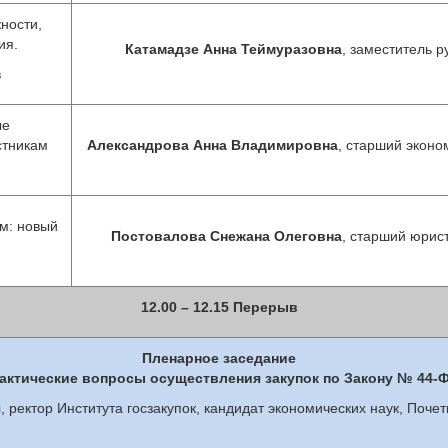
ности,
ия.
Катамадзе Анна Теймуразовна
, заместитель 
в
ые
стникам
Александрова Анна Владимировна
, старший эконо
м: новый
Постовалова Снежана Олеговна
,
старший юрист
12.00 – 12.15 Перерыв
Пленарное заседание
актические вопросы осуществления закупок по Закону № 44-
ч
, ректор Института госзакупок, кандидат экономических наук, Поч