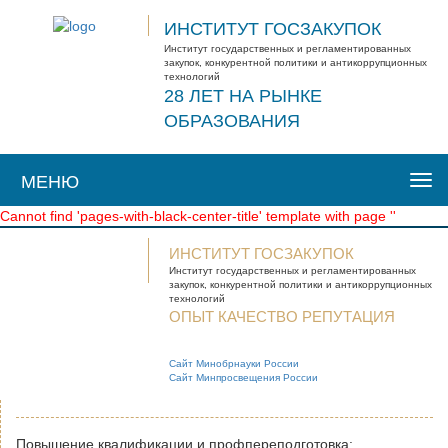
ИНСТИТУТ ГОСЗАКУПОК
Институт государственных и регламентированных
закупок, конкурентной политики и антикоррупционных
технологий
28 ЛЕТ НА РЫНКЕ
ОБРАЗОВАНИЯ
МЕНЮ
Togg
navi
Cannot find 'pages-with-black-center-title' template with page ''
ИНСТИТУТ ГОСЗАКУПОК
Институт государственных и
регламентированных
закупок, конкурентной
политики и антикоррупционных
технологий
ОПЫТ КАЧЕСТВО РЕПУТАЦИЯ
Сайт Минобрнауки России
Сайт Минпросвещения России
Повышение квалификации и профпереподготовка: