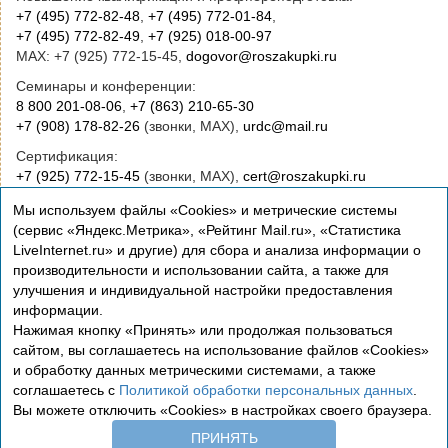
+7 (495) 772-82-48
,
+7 (495) 772-01-84
,
+7 (495) 772-82-49
,
+7 (925) 018-00-97
MAX: +7 (925) 772-15-45,
dogovor@roszakupki.ru
Семинары и конференции:
8 800 201-08-06
,
+7 (863) 210-65-30
+7 (908) 178-82-26
(звонки, MAX),
urdc@mail.ru
Сертификация:
+7 (925) 772-15-45
(звонки, MAX),
cert@roszakupki.ru
Приобретение книг:
Мы используем файлы «Cookies» и метрические системы
+7 (495) 772-00-14
,
institut@roszakupki.ru
(сервис «Яндекс.Метрика», «Рейтинг Mail.ru», «Статистика
LiveInternet.ru» и другие) для сбора и анализа информации о
Консультационные услуги и руководство:
производительности и использовании сайта, а также для
+7 (495) 772-01-83,
institut@roszakupki.ru
улучшения и индивидуальной настройки предоставления
информации.
Нажимая кнопку «Принять» или продолжая пользоваться
сайтом, вы соглашаетесь на использование файлов «Cookies»
и обработку данных метрическими системами, а также
соглашаетесь с
Политикой обработки персональных данных
.
Вы можете отключить «Cookies» в настройках своего браузера.
Сертификация
ПРИНЯТЬ
Политика обработки персональных данных