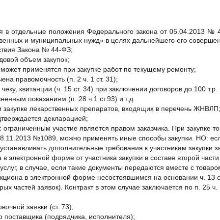
 в отдельные положения Федерального закона от 05.04.2013 № 4
ственных и муниципальных нужд» в целях дальнейшего его совершен
твия Закона № 44-ФЗ;
довой объем закупок;
 может применятся при закупке работ по текущему ремонту;
на правомочность (п. 2 ч. 1 ст. 31);
ку, квитанции (ч. 15 ст. 34) при заключении договоров до 100 т.р. (п
енным показаниям (п. 28 ч.1 ст.93) и т.д.
 закупке лекарственных препаратов, входящих в перечень ЖНВЛП
дтверждается декларацией;
 ограниченным участие является правом заказчика. При закупке тов
8.11.2013 №1089, можно применять иные способы закупки. НО: есл
 устанавливать дополнительные требования к участникам закупки 
 в электронной форме от участника закупки в составе второй части
луг, в случае, если такие документы передаются вместе с товаром (п
циона в электронной форме несостоявшимся на основании ч. 13 ст.
х частей заявок). Контракт в этом случае заключается по п. 25 ч. 
очной заявки (ст. 73);
о поставщика (подрядчика, исполнителя);