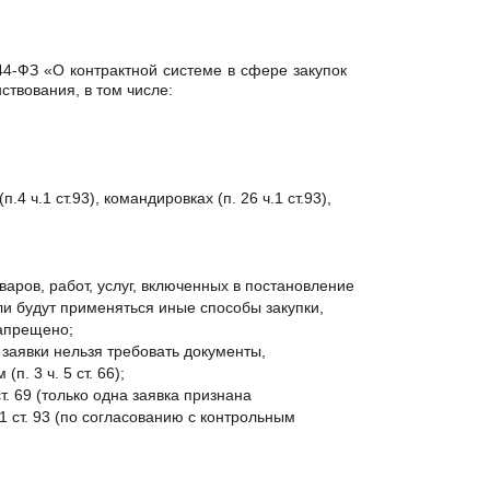
4-ФЗ «О контрактной системе в сфере закупок
ствования, в том числе:
.4 ч.1 ст.93), командировках (п. 26 ч.1 ст.93),
;
аров, работ, услуг, включенных в постановление
и будут применяться иные способы закупки,
запрещено;
 заявки нельзя требовать документы,
. 3 ч. 5 ст. 66);
 69 (только одна заявка признана
1 ст. 93 (по согласованию с контрольным