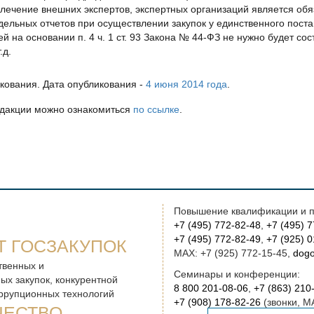
влечение внешних экспертов, экспертных организаций является об
ельных отчетов при осуществлении закупок у единственного постав
й на основании п. 4 ч. 1 ст. 93 Закона № 44-ФЗ не нужно будет сос
.д.
икования. Дата опубликования -
4 июня 2014 года
.
едакции можно ознакомиться
по ссылке
.
Повышение квалификации и п
+7 (495) 772-82-48
,
+7 (495) 
+7 (495) 772-82-49
,
+7 (925) 
Т ГОСЗАКУПОК
MAX: +7 (925) 772-15-45,
dogo
твенных и
Семинары и конференции:
ых закупок, конкурентной
8 800 201-08-06
,
+7 (863) 210
оррупционных технологий
+7 (908) 178-82-26
(звонки, M
ЧЕСТВО