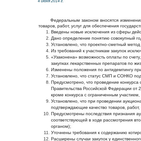
4 июня 2014 г.
Федеральным законом вносятся изменения
товаров, работ, услуг для обеспечения государ
Введены новые исключения из сферы дейс
Дано определение понятию совокупный го
Установлено, что проектно-сметный метод
Из требований к участникам закупок исключе
«Узаконена» возможность оплаты по счету, че
закупках лекарственных препаратов по жизн
Изменены положения по антидемпингу при
Установлено, что статус СМП и СОНКО по
Предусмотрено, что проведение конкурса с
Правительства Российской Федерации от 2
кроме конкурса с ограниченным участием,
Установлено, что при проведении аукциона
подтверждающие качество товаров, работ, ус
Предусмотрены последствия признания аук
соответствующей в ходе рассмотрения вторы
органом);
Уточнены требования к содержанию котиров
Расширены случаи закупок у единственног