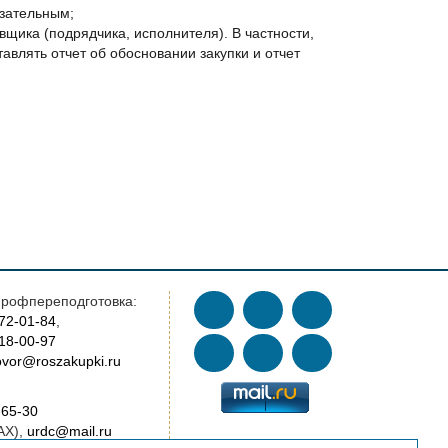
язательным;
щика (подрядчика, исполнителя). В частности,
тавлять отчет об обосновании закупки и отчет
рофпереподготовка:
772-01-84
,
018-00-97
vor@roszakupki.ru
-65-30
AX),
urdc@mail.ru