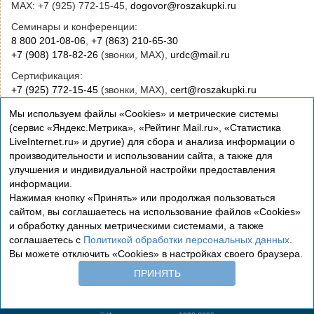
MAX: +7 (925) 772-15-45,
dogovor@roszakupki.ru
Семинары и конференции:
8 800 201-08-06
,
+7 (863) 210-65-30
+7 (908) 178-82-26
(звонки, MAX),
urdc@mail.ru
Сертификация:
+7 (925) 772-15-45
(звонки, MAX),
cert@roszakupki.ru
Приобретение книг:
Мы используем файлы «Cookies» и метрические системы
+7 (495) 772-00-14
,
institut@roszakupki.ru
(сервис «Яндекс.Метрика», «Рейтинг Mail.ru», «Статистика
LiveInternet.ru» и другие) для сбора и анализа информации о
Консультационные услуги и руководство:
производительности и использовании сайта, а также для
+7 (495) 772-01-83,
institut@roszakupki.ru
улучшения и индивидуальной настройки предоставления
информации.
Нажимая кнопку «Принять» или продолжая пользоваться
сайтом, вы соглашаетесь на использование файлов «Cookies»
и обработку данных метрическими системами, а также
соглашаетесь с
Политикой обработки персональных данных
.
Вы можете отключить «Cookies» в настройках своего браузера.
Сертификация
ПРИНЯТЬ
Политика обработки персональных данных