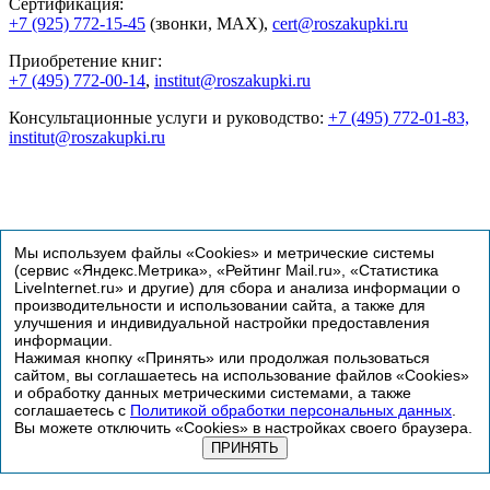
Сертификация:
+7 (925) 772-15-45
(звонки, MAX),
cert@roszakupki.ru
Приобретение книг:
+7 (495) 772-00-14
,
institut@roszakupki.ru
Консультационные услуги и руководство:
+7 (495) 772-01-83,
institut@roszakupki.ru
Мы используем файлы «Cookies» и метрические системы
(сервис «Яндекс.Метрика», «Рейтинг Mail.ru», «Статистика
LiveInternet.ru» и другие) для сбора и анализа информации о
производительности и использовании сайта, а также для
улучшения и индивидуальной настройки предоставления
информации.
Нажимая кнопку «Принять» или продолжая пользоваться
сайтом, вы соглашаетесь на использование файлов «Cookies»
и обработку данных метрическими системами, а также
© Институт госзакупок, 1998-2026
соглашаетесь с
Политикой обработки персональных данных
.
Вы можете отключить «Cookies» в настройках своего браузера.
Сертификация
ПРИНЯТЬ
Политика обработки персональных данных