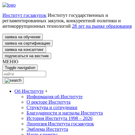
Институт госзакупок
Институт государственных и
регламентированных закупок, конкурентной политики и
антикоррупционных технологий
28 лет на рынке образования
заявка на обучение
заявка на сертификацию
заявка на консалтинг
подписаться на вестник
МЕНЮ
Toggle navigation
Об Институте
+
Информация об Институте
О ректоре Института
Структура и сотрудники
Благодарности и награды Института
История Института 1998 – 2026
Лицензия Института госзакупок
Эмблема Института
Наши клиенты