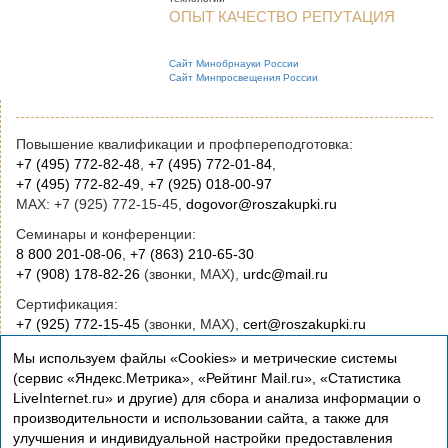
ОПЫТ КАЧЕСТВО РЕПУТАЦИЯ
Сайт Минобрнауки России
Сайт Минпросвещения России
Повышение квалификации и профпереподготовка:
+7 (495) 772-82-48
,
+7 (495) 772-01-84
,
+7 (495) 772-82-49
,
+7 (925) 018-00-97
MAX: +7 (925) 772-15-45,
dogovor@roszakupki.ru
Семинары и конференции:
8 800 201-08-06
,
+7 (863) 210-65-30
+7 (908) 178-82-26
(звонки, MAX),
urdc@mail.ru
Сертификация:
+7 (925) 772-15-45
(звонки, MAX),
cert@roszakupki.ru
Приобретение книг:
Мы используем файлы «Cookies» и метрические системы
+7 (495) 772-00-14
,
institut@roszakupki.ru
(сервис «Яндекс.Метрика», «Рейтинг Mail.ru», «Статистика
LiveInternet.ru» и другие) для сбора и анализа информации о
Консультационные услуги и руководство:
производительности и использовании сайта, а также для
+7 (495) 772-01-83,
institut@roszakupki.ru
улучшения и индивидуальной настройки предоставления