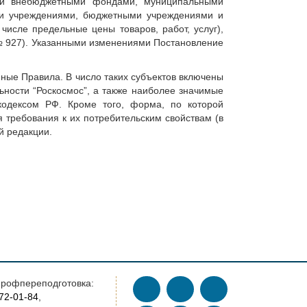
ыми внебюджетными фондами, муниципальными
ми учреждениями, бюджетными учреждениями и
исле предельные цены товаров, работ, услуг),
 № 927). Указанными изменениями Постановление
нные Правила. В число таких субъектов включены
ьности “Роскосмос”, а также наиболее значимые
кодексом РФ. Кроме того, форма, по которой
я требования к их потребительским свойствам (в
ой редакции.
рофпереподготовка:
772-01-84
,