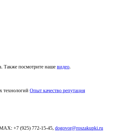
да. Также посмотрите наше
видео
.
х технологий
Опыт качество репутация
MAX: +7 (925) 772-15-45,
dogovor@roszakupki.ru