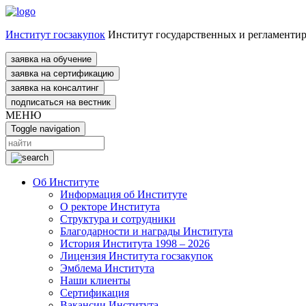
Институт госзакупок
Институт государственных и регламенти
заявка на обучение
заявка на сертификацию
заявка на консалтинг
подписаться на вестник
МЕНЮ
Toggle navigation
Об Институте
Информация об Институте
О ректоре Института
Структура и сотрудники
Благодарности и награды Института
История Института 1998 – 2026
Лицензия Института госзакупок
Эмблема Института
Наши клиенты
Сертификация
Вакансии Института