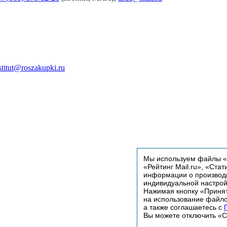
stitut@roszakupki.ru
Мы используем файлы «C
«Рейтинг Mail.ru», «Стат
информации о производи
индивидуальной настро
Нажимая кнопку «Принят
на использование файло
а также соглашаетесь с
Вы можете отключить «Co