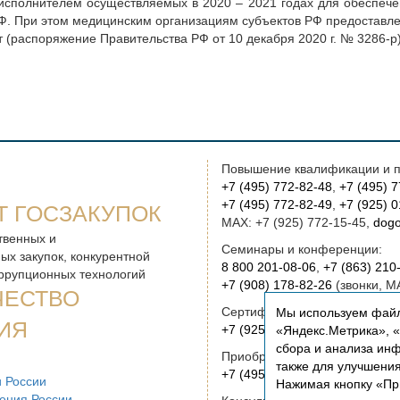
исполнителем осуществляемых в 2020 – 2021 годах для обеспечен
. При этом медицинским организациям субъектов РФ предоставлен
(распоряжение Правительства РФ от 10 декабря 2020 г. № 3286-р)
Повышение квалификации и п
+7 (495) 772-82-48
,
+7 (495) 
+7 (495) 772-82-49
,
+7 (925) 
Т ГОСЗАКУПОК
MAX: +7 (925) 772-15-45,
dogo
твенных и
Семинары и конференции:
ых закупок, конкурентной
8 800 201-08-06
,
+7 (863) 210
оррупционных технологий
+7 (908) 178-82-26
(звонки, M
ЧЕСТВО
Сертификация:
Мы используем файл
ИЯ
+7 (925) 772-15-45
(звонки, M
«Яндекс.Метрика», «Р
сбора и анализа инф
Приобретение книг:
также для улучшени
+7 (495) 772-00-14
,
institut@r
 России
Нажимая кнопку «Пр
ения России