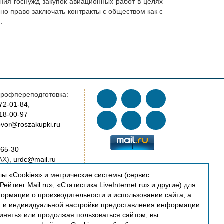
ия госнужд закупок авиационных работ в целях
о право заключать контракты с обществом как с
.
рофпереподготовка:
772-01-84
,
018-00-97
vor@roszakupki.ru
-65-30
AX),
urdc@mail.ru
ы «Cookies» и метрические системы (сервис
AX),
cert@roszakupki.ru
ейтинг Mail.ru», «Статистика LiveInternet.ru» и другие) для
ормации о производительности и использовании сайта, а
я и индивидуальной настройки предоставления информации.
oszakupki.ru
инять» или продолжая пользоваться сайтом, вы