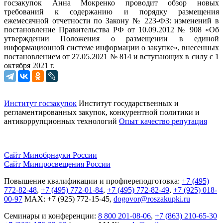
госзакупок Анна Мокренко проводит обзор новых
требований к содержанию и порядку размещения
ежемесячной отчетности по Закону № 223-ФЗ: изменений в
постановление Правительства РФ от 10.09.2012 № 908 «Об
утверждении Положения о размещении в единой
информационной системе информации о закупке», внесенных
постановлением от 27.05.2021 № 814 и вступающих в силу с 1
октября 2021 г.
Институт госзакупок
Институт государственных и
регламентированных закупок, конкурентной
политики и
антикоррупционных технологий
Опыт качество репутация
Сайт Минобрнауки России
Сайт Минпросвещения России
Повышение квалификации и профпереподготовка:
+7 (495)
772-82-48
,
+7 (495) 772-01-84
,
+7 (495) 772-82-49
,
+7 (925) 018-
00-97
MAX: +7 (925) 772-15-45,
dogovor@roszakupki.ru
Семинары и конференции:
8 800 201-08-06
,
+7 (863) 210-65-30