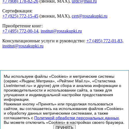
+7 (908) 178-82-26
(звонки, MAX),
urdc@mail.ru
Сертификация:
+7 (925) 772-15-45
(звонки, MAX),
cert@roszakupki.ru
Приобретение книг:
+7 (495) 772-00-14
,
institut@roszakupki.ru
Консультационные услуги и руководство:
+7 (495) 772-01-83,
institut@roszakupki.ru
Мы используем файлы «Cookies» и метрические системы
(сервис «Яндекс.Метрика», «Рейтинг Mail.ru», «Статистика
LiveInternet.ru» и другие) для сбора и анализа информации о
производительности и использовании сайта, а также для
улучшения и индивидуальной настройки предоставления
информации.
Нажимая кнопку «Принять» или продолжая пользоваться
сайтом, вы соглашаетесь на использование файлов «Cookies»
и обработку данных метрическими системами, а также
© Институт госзакупок, 1998-2026
соглашаетесь с
Политикой обработки персональных данных
.
Вы можете отключить «Cookies» в настройках своего браузера.
Сертификация
ПРИНЯТЬ