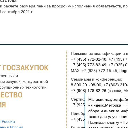
021 года.
и расчете размера пени за просрочку исполнения обязательств, п
 сентября 2021 г.
Повышение квалификации и п
+7 (495) 772-82-48
,
+7 (495) 
+7 (495) 772-82-49
,
+7 (925) 
 ГОСЗАКУПОК
MAX: +7 (925) 772-15-45,
dogo
твенных и
Семинары и конференции:
ых закупок, конкурентной
8 800 201-08-06
,
+7 (863) 210
оррупционных технологий
+7 (908) 178-82-26
(звонки, M
ЧЕСТВО
Сертификация:
Мы используем файл
ИЯ
+7 (925) 772-15-45
(звонки, M
«Яндекс.Метрика», «Р
сбора и анализа инф
Приобретение книг:
также для улучшени
+7 (495) 772-00-14
,
institut@r
 России
Нажимая кнопку «Пр
ения России
Консультационные услуги и ру