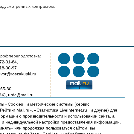
редусмотренных контрактом.
рофпереподготовка:
772-01-84
,
018-00-97
vor@roszakupki.ru
-65-30
AX),
urdc@mail.ru
ы «Cookies» и метрические системы (сервис
AX),
cert@roszakupki.ru
ейтинг Mail.ru», «Статистика LiveInternet.ru» и другие) для
ормации о производительности и использовании сайта, а
я и индивидуальной настройки предоставления информации.
oszakupki.ru
инять» или продолжая пользоваться сайтом, вы
ководство: