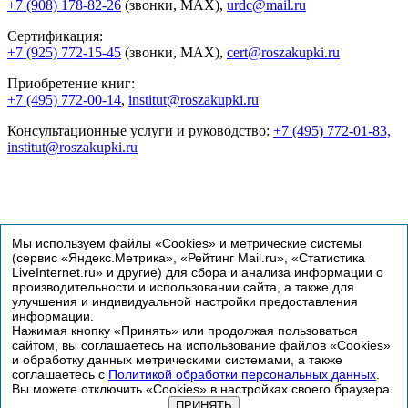
+7 (908) 178-82-26
(звонки, MAX),
urdc@mail.ru
Сертификация:
+7 (925) 772-15-45
(звонки, MAX),
cert@roszakupki.ru
Приобретение книг:
+7 (495) 772-00-14
,
institut@roszakupki.ru
Консультационные услуги и руководство:
+7 (495) 772-01-83,
institut@roszakupki.ru
Мы используем файлы «Cookies» и метрические системы
(сервис «Яндекс.Метрика», «Рейтинг Mail.ru», «Статистика
LiveInternet.ru» и другие) для сбора и анализа информации о
производительности и использовании сайта, а также для
улучшения и индивидуальной настройки предоставления
информации.
Нажимая кнопку «Принять» или продолжая пользоваться
сайтом, вы соглашаетесь на использование файлов «Cookies»
и обработку данных метрическими системами, а также
© Институт госзакупок, 1998-2026
соглашаетесь с
Политикой обработки персональных данных
.
Вы можете отключить «Cookies» в настройках своего браузера.
Сертификация
ПРИНЯТЬ