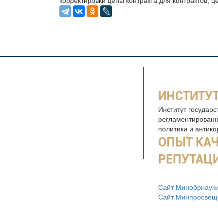
корректировки цены контракта для контрактов, ц
ИНСТИТУТ
Институт государс
регламентированн
политики и антик
ОПЫТ КА
РЕПУТАЦ
Сайт Минобрнауки
Сайт Минпросвещ