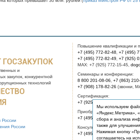
ена которых превышает 30 млн. рублей (
приказ Минстроя РФ от 25 
Повышение квалификации и п
+7 (495) 772-82-48
,
+7 (495) 
+7 (495) 772-82-49
,
+7 (925) 
 ГОСЗАКУПОК
MAX: +7 (925) 772-15-45,
dogo
твенных и
Семинары и конференции:
ых закупок, конкурентной
8 800 201-08-06
,
+7 (863) 210
оррупционных технологий
+7 (908) 178-82-26
(звонки, M
ЧЕСТВО
Сертификация:
ИЯ
+7 (925) 772-15-45
(звонки, M
Мы используем файл
Приобретение книг:
«Яндекс.Метрика», «Р
+7 (495) 772-00-14
,
institut@r
сбора и анализа инф
 России
также для улучшени
ения России
Консультационные услуги и ру
Нажимая кнопку «Пр
+7 (495) 772-01-83,
institut@r
соглашаетесь на ис