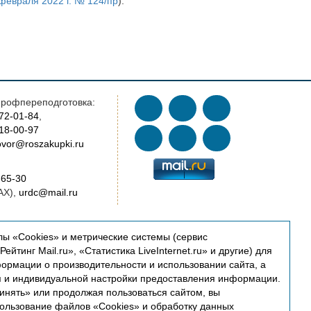
февраля 2022 г. № 124/пр
).
рофпереподготовка:
772-01-84
,
018-00-97
vor@roszakupki.ru
-65-30
AX),
urdc@mail.ru
AX),
cert@roszakupki.ru
ы «Cookies» и метрические системы (сервис
ейтинг Mail.ru», «Статистика LiveInternet.ru» и другие) для
oszakupki.ru
ормации о производительности и использовании сайта, а
я и индивидуальной настройки предоставления информации.
ководство:
инять» или продолжая пользоваться сайтом, вы
oszakupki.ru
пользование файлов «Cookies» и обработку данных