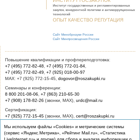
ИНСТИТУТ ГОСЗАКУПОК
Институт государственных и
регламентированных
закупок, конкурентной
политики и антикоррупционных
технологий
ОПЫТ КАЧЕСТВО РЕПУТАЦИЯ
Сайт Минобрнауки России
Сайт Минпросвещения России
Повышение квалификации и профпереподготовка:
+7 (495) 772-82-48
,
+7 (495) 772-01-84
,
+7 (495) 772-82-49
,
+7 (925) 018-00-97
MAX: +7 (925) 772-15-45,
dogovor@roszakupki.ru
Семинары и конференции:
8 800 201-08-06
,
+7 (863) 210-65-30
+7 (908) 178-82-26
(звонки, MAX),
urdc@mail.ru
Сертификация:
+7 (925) 772-15-45
(звонки, MAX),
cert@roszakupki.ru
Приобретение книг:
Мы используем файлы «Cookies» и метрические системы
+7 (495) 772-00-14
,
institut@roszakupki.ru
(сервис «Яндекс.Метрика», «Рейтинг Mail.ru», «Статистика
LiveInternet.ru» и другие) для сбора и анализа информации о