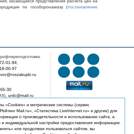
ания, касающиеся представления расчета цен на
продукции по гособоронзаказу (
постановление
рофпереподготовка:
772-01-84
,
018-00-97
vor@roszakupki.ru
-65-30
AX),
urdc@mail.ru
ы «Cookies» и метрические системы (сервис
AX),
cert@roszakupki.ru
ейтинг Mail.ru», «Статистика LiveInternet.ru» и другие) для
ормации о производительности и использовании сайта, а
я и индивидуальной настройки предоставления информации.
oszakupki.ru
инять» или продолжая пользоваться сайтом, вы