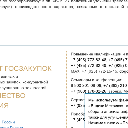
 по гособоронзаказу: в пп. «г» п. 37 положения уточнены требов
луги) производственного характера, связанные с поставкой 
Повышение квалификации и п
+7 (495) 772-82-48
,
+7 (495) 
+7 (495) 772-82-49
,
+7 (925) 
Т ГОСЗАКУПОК
MAX: +7 (925) 772-15-45,
dogo
твенных и
Семинары и конференции:
ых закупок, конкурентной
8 800 201-08-06
,
+7 (863) 210
оррупционных технологий
+7 (908) 178-82-26
(звонки, M
ЧЕСТВО
Сертификация:
Мы используем файл
ИЯ
+7 (925) 772-15-45
(звонки, M
«Яндекс.Метрика», «Р
сбора и анализа инф
Приобретение книг:
также для улучшени
+7 (495) 772-00-14
,
institut@r
 России
Нажимая кнопку «Пр
ения России