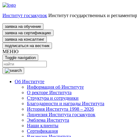
Институт госзакупок
Институт государственных и регламенти
заявка на обучение
заявка на сертификацию
заявка на консалтинг
подписаться на вестник
МЕНЮ
Toggle navigation
Об Институте
Информация об Институте
О ректоре Института
Структура и сотрудники
Благодарности и награды Института
История Института 1998 – 2026
Лицензия Института госзакупок
Эмблема Института
Наши клиенты
Сертификация
Вакансии Института