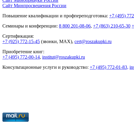
Сайт Минобрнауки России
Сайт Минпросвещения России
Повышение квалификации и профпереподготовка:
+7 (495) 77
Семинары и конференции:
8 800 201-08-06
,
+7 (863) 210-65-30
+
Сертификация:
+7 (925) 772-15-45
(звонки, MAX),
cert@roszakupki.ru
Приобретение книг:
+7 (495) 772-00-14
,
institut@roszakupki.ru
Консультационные услуги и руководство:
+7 (495) 772-01-83,
in