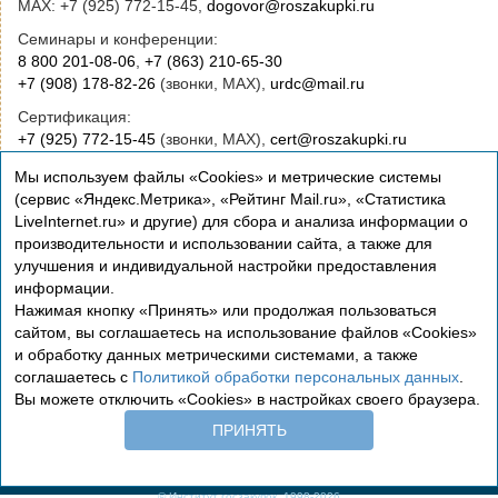
MAX: +7 (925) 772-15-45,
dogovor@roszakupki.ru
Семинары и конференции:
8 800 201-08-06
,
+7 (863) 210-65-30
+7 (908) 178-82-26
(звонки, MAX),
urdc@mail.ru
Сертификация:
+7 (925) 772-15-45
(звонки, MAX),
cert@roszakupki.ru
Приобретение книг:
Мы используем файлы «Cookies» и метрические системы
+7 (495) 772-00-14
,
institut@roszakupki.ru
(сервис «Яндекс.Метрика», «Рейтинг Mail.ru», «Статистика
LiveInternet.ru» и другие) для сбора и анализа информации о
Консультационные услуги и руководство:
производительности и использовании сайта, а также для
+7 (495) 772-01-83,
institut@roszakupki.ru
улучшения и индивидуальной настройки предоставления
информации.
Нажимая кнопку «Принять» или продолжая пользоваться
сайтом, вы соглашаетесь на использование файлов «Cookies»
и обработку данных метрическими системами, а также
соглашаетесь с
Политикой обработки персональных данных
.
Вы можете отключить «Cookies» в настройках своего браузера.
Сертификация
ПРИНЯТЬ
Политика обработки персональных данных
© Институт госзакупок, 1998-2026