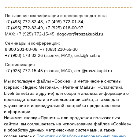
Повышение квалификации и профпереподготовка:
+7 (495) 772-82-48
,
+7 (495) 772-01-84
,
+7 (495) 772-82-49
,
+7 (925) 018-00-97
MAX: +7 (925) 772-15-45,
dogovor@roszakupki.ru
Семинары и конференции:
8 800 201-08-06
,
+7 (863) 210-65-30
+7 (908) 178-82-26
(звонки, MAX),
urdc@mail.ru
Сертификация:
+7 (925) 772-15-45
(звонки, MAX),
cert@roszakupki.ru
Приобретение книг:
Мы используем файлы «Cookies» и метрические системы
+7 (495) 772-00-14
,
institut@roszakupki.ru
(сервис «Яндекс.Метрика», «Рейтинг Mail.ru», «Статистика
LiveInternet.ru» и другие) для сбора и анализа информации о
Консультационные услуги и руководство:
производительности и использовании сайта, а также для
+7 (495) 772-01-83,
institut@roszakupki.ru
улучшения и индивидуальной настройки предоставления
информации.
Нажимая кнопку «Принять» или продолжая пользоваться
сайтом, вы соглашаетесь на использование файлов «Cookies»
и обработку данных метрическими системами, а также
соглашаетесь с
Политикой обработки персональных данных
.