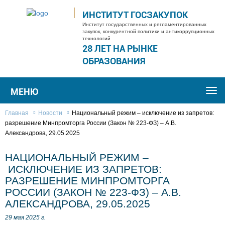
ИНСТИТУТ ГОСЗАКУПОК
Институт государственных и регламентированных
закупок, конкурентной политики и антикоррупционных
технологий
28 ЛЕТ НА РЫНКЕ
ОБРАЗОВАНИЯ
МЕНЮ
Togg
navi
Главная
Новости
Национальный режим – исключение из запретов:
разрешение Минпромторга России (Закон № 223-ФЗ) – А.В.
Александрова, 29.05.2025
НАЦИОНАЛЬНЫЙ РЕЖИМ –
ИСКЛЮЧЕНИЕ ИЗ ЗАПРЕТОВ:
РАЗРЕШЕНИЕ МИНПРОМТОРГА
РОССИИ (ЗАКОН № 223-ФЗ) – А.В.
АЛЕКСАНДРОВА, 29.05.2025
29 мая 2025 г.