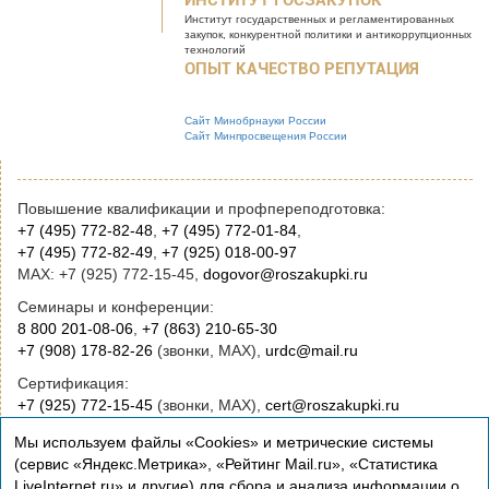
ИНСТИТУТ ГОСЗАКУПОК
Институт государственных и
регламентированных
закупок, конкурентной
политики и антикоррупционных
технологий
ОПЫТ КАЧЕСТВО РЕПУТАЦИЯ
Сайт Минобрнауки России
Сайт Минпросвещения России
Повышение квалификации и профпереподготовка:
+7 (495) 772-82-48
,
+7 (495) 772-01-84
,
+7 (495) 772-82-49
,
+7 (925) 018-00-97
MAX: +7 (925) 772-15-45,
dogovor@roszakupki.ru
Семинары и конференции:
8 800 201-08-06
,
+7 (863) 210-65-30
+7 (908) 178-82-26
(звонки, MAX),
urdc@mail.ru
Сертификация:
+7 (925) 772-15-45
(звонки, MAX),
cert@roszakupki.ru
Приобретение книг:
Мы используем файлы «Cookies» и метрические системы
+7 (495) 772-00-14
,
institut@roszakupki.ru
(сервис «Яндекс.Метрика», «Рейтинг Mail.ru», «Статистика
LiveInternet.ru» и другие) для сбора и анализа информации о