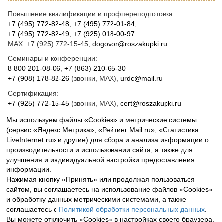
Повышение квалификации и профпереподготовка:
+7 (495) 772-82-48
,
+7 (495) 772-01-84
,
+7 (495) 772-82-49
,
+7 (925) 018-00-97
MAX: +7 (925) 772-15-45,
dogovor@roszakupki.ru
Семинары и конференции:
8 800 201-08-06
,
+7 (863) 210-65-30
+7 (908) 178-82-26
(звонки, MAX),
urdc@mail.ru
Сертификация:
+7 (925) 772-15-45
(звонки, MAX),
cert@roszakupki.ru
Приобретение книг:
Мы используем файлы «Cookies» и метрические системы
+7 (495) 772-00-14
,
institut@roszakupki.ru
(сервис «Яндекс.Метрика», «Рейтинг Mail.ru», «Статистика
LiveInternet.ru» и другие) для сбора и анализа информации о
Консультационные услуги и руководство:
производительности и использовании сайта, а также для
+7 (495) 772-01-83,
institut@roszakupki.ru
улучшения и индивидуальной настройки предоставления
информации.
Нажимая кнопку «Принять» или продолжая пользоваться
сайтом, вы соглашаетесь на использование файлов «Cookies»
и обработку данных метрическими системами, а также
соглашаетесь с
Политикой обработки персональных данных
.
Вы можете отключить «Cookies» в настройках своего браузера.