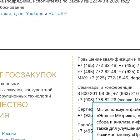
а (подрядчика, исполнителя) по Закону № 223-ФЗ в 2026 году.
обоснование.
такте
,
Дзен
,
YouTube
и
RUTUBE
!
Повышение квалификации и п
+7 (495) 772-82-48
,
+7 (495) 
+7 (495) 772-82-49
,
+7 (925) 
Т ГОСЗАКУПОК
MAX: +7 (925) 772-15-45,
dogo
твенных и
Семинары и конференции:
ых закупок, конкурентной
8 800 201-08-06
,
+7 (863) 210
оррупционных технологий
+7 (908) 178-82-26
(звонки, M
ЧЕСТВО
Сертификация:
Мы используем файл
ИЯ
+7 (925) 772-15-45
(звонки, M
«Яндекс.Метрика», «Р
сбора и анализа инф
Приобретение книг:
также для улучшени
+7 (495) 772-00-14
,
institut@r
 России
Нажимая кнопку «Пр
ения России