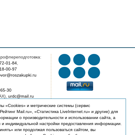
рофпереподготовка:
772-01-84
,
018-00-97
vor@roszakupki.ru
-65-30
AX),
urdc@mail.ru
ы «Cookies» и метрические системы (сервис
AX),
cert@roszakupki.ru
ейтинг Mail.ru», «Статистика LiveInternet.ru» и другие) для
ормации о производительности и использовании сайта, а
я и индивидуальной настройки предоставления информации.
oszakupki.ru
инять» или продолжая пользоваться сайтом, вы