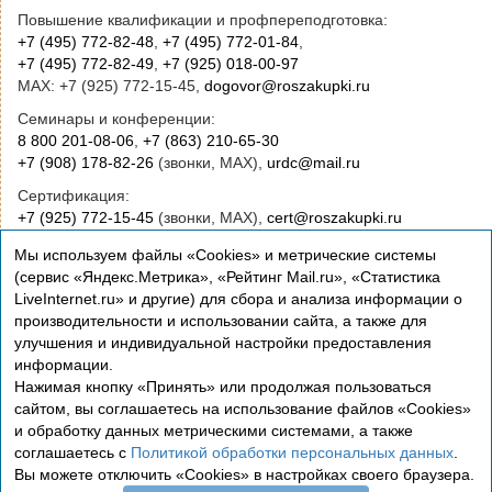
Повышение квалификации и профпереподготовка:
+7 (495) 772-82-48
,
+7 (495) 772-01-84
,
+7 (495) 772-82-49
,
+7 (925) 018-00-97
MAX: +7 (925) 772-15-45,
dogovor@roszakupki.ru
Семинары и конференции:
8 800 201-08-06
,
+7 (863) 210-65-30
+7 (908) 178-82-26
(звонки, MAX),
urdc@mail.ru
Сертификация:
+7 (925) 772-15-45
(звонки, MAX),
cert@roszakupki.ru
Приобретение книг:
Мы используем файлы «Cookies» и метрические системы
+7 (495) 772-00-14
,
institut@roszakupki.ru
(сервис «Яндекс.Метрика», «Рейтинг Mail.ru», «Статистика
LiveInternet.ru» и другие) для сбора и анализа информации о
Консультационные услуги и руководство:
производительности и использовании сайта, а также для
+7 (495) 772-01-83,
institut@roszakupki.ru
улучшения и индивидуальной настройки предоставления
информации.
Нажимая кнопку «Принять» или продолжая пользоваться
сайтом, вы соглашаетесь на использование файлов «Cookies»
и обработку данных метрическими системами, а также
соглашаетесь с
Политикой обработки персональных данных
.
Вы можете отключить «Cookies» в настройках своего браузера.
Сертификация