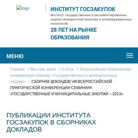
ИНСТИТУТ ГОСЗАКУПОК
Институт государственных и регламентированных
закупок, конкурентной политики и антикоррупционных
технологий
28 ЛЕТ НА РЫНКЕ
ОБРАЗОВАНИЯ
МЕНЮ
Togg
navi
Главная
Вестник, книги
Статьи
Всероссийская практическая
конференция-семинар «Государственные и муниципальные
закупки»
СБОРНИК ДОКЛАДОВ VIII ВСЕРОССИЙСКОЙ
ПРАКТИЧЕСКОЙ КОНФЕРЕНЦИИ-СЕМИНАРА
«ГОСУДАРСТВЕННЫЕ И МУНИЦИПАЛЬНЫЕ ЗАКУПКИ – 2013»
ПУБЛИКАЦИИ ИНСТИТУТА
ГОСЗАКУПОК В СБОРНИКАХ
ДОКЛАДОВ