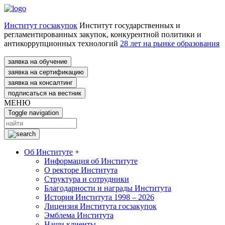
Институт госзакупок
Институт государственных и
регламентированных закупок, конкурентной политики и
антикоррупционных технологий
28 лет на рынке образования
заявка на обучение
заявка на сертификацию
заявка на консалтинг
подписаться на вестник
МЕНЮ
Toggle navigation
Об Институте
+
Информация об Институте
О ректоре Института
Структура и сотрудники
Благодарности и награды Института
История Института 1998 – 2026
Лицензия Института госзакупок
Эмблема Института
Наши клиенты