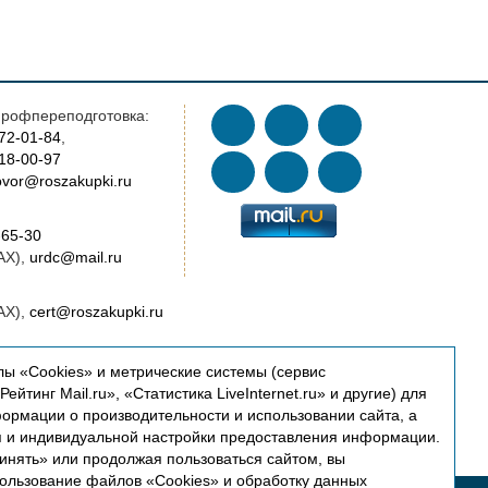
рофпереподготовка:
772-01-84
,
018-00-97
vor@roszakupki.ru
-65-30
AX),
urdc@mail.ru
AX),
cert@roszakupki.ru
oszakupki.ru
ы «Cookies» и метрические системы (сервис
ейтинг Mail.ru», «Статистика LiveInternet.ru» и другие) для
ководство:
ормации о производительности и использовании сайта, а
oszakupki.ru
я и индивидуальной настройки предоставления информации.
инять» или продолжая пользоваться сайтом, вы
пользование файлов «Cookies» и обработку данных