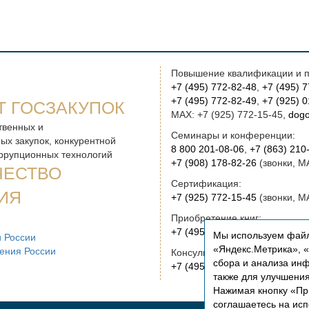
Повышение квалификации и п
+7 (495) 772-82-48
,
+7 (495) 
+7 (495) 772-82-49
,
+7 (925) 
Т ГОСЗАКУПОК
MAX: +7 (925) 772-15-45,
dogo
твенных и
Семинары и конференции:
ых закупок, конкурентной
8 800 201-08-06
,
+7 (863) 210
оррупционных технологий
+7 (908) 178-82-26
(звонки, M
ЧЕСТВО
Сертификация:
ИЯ
+7 (925) 772-15-45
(звонки, M
Приобретение книг:
+7 (495) 772-00-14
,
institut@r
Мы используем файл
 России
«Яндекс.Метрика», «Р
ения России
Консультационные услуги и ру
сбора и анализа инф
+7 (495) 772-01-83,
institut@r
также для улучшени
Нажимая кнопку «Пр
соглашаетесь на ис