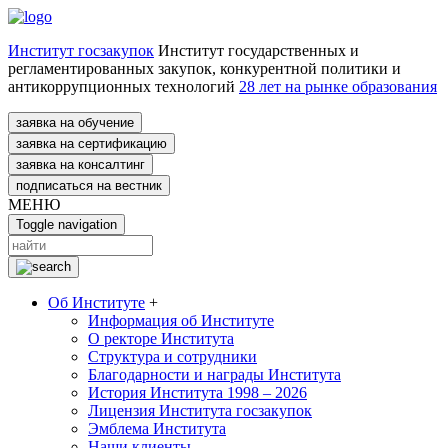
Институт госзакупок
Институт государственных и
регламентированных закупок, конкурентной политики и
антикоррупционных технологий
28 лет на рынке образования
заявка на обучение
заявка на сертификацию
заявка на консалтинг
подписаться на вестник
МЕНЮ
Toggle navigation
Об Институте
+
Информация об Институте
О ректоре Института
Структура и сотрудники
Благодарности и награды Института
История Института 1998 – 2026
Лицензия Института госзакупок
Эмблема Института
Наши клиенты