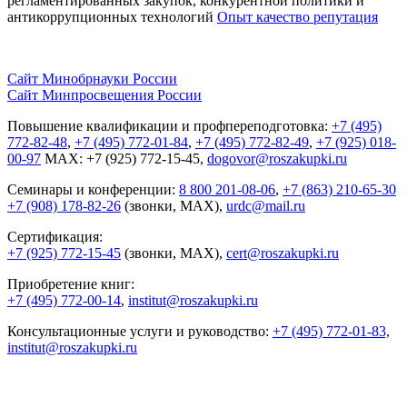
регламентированных закупок, конкурентной
политики и
антикоррупционных технологий
Опыт качество репутация
Сайт Минобрнауки России
Сайт Минпросвещения России
Повышение квалификации и профпереподготовка:
+7 (495)
772-82-48
,
+7 (495) 772-01-84
,
+7 (495) 772-82-49
,
+7 (925) 018-
00-97
MAX: +7 (925) 772-15-45,
dogovor@roszakupki.ru
Семинары и конференции:
8 800 201-08-06
,
+7 (863) 210-65-30
+7 (908) 178-82-26
(звонки, MAX),
urdc@mail.ru
Сертификация:
+7 (925) 772-15-45
(звонки, MAX),
cert@roszakupki.ru
Приобретение книг:
+7 (495) 772-00-14
,
institut@roszakupki.ru
Консультационные услуги и руководство:
+7 (495) 772-01-83,
institut@roszakupki.ru