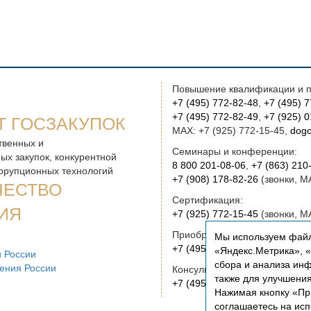
Повышение квалификации и п
+7 (495) 772-82-48
,
+7 (495) 
+7 (495) 772-82-49
,
+7 (925) 
Т ГОСЗАКУПОК
MAX: +7 (925) 772-15-45,
dogo
твенных и
Семинары и конференции:
ых закупок, конкурентной
8 800 201-08-06
,
+7 (863) 210
оррупционных технологий
+7 (908) 178-82-26
(звонки, M
ЧЕСТВО
Сертификация:
ИЯ
+7 (925) 772-15-45
(звонки, M
Приобретение книг:
Мы используем файл
+7 (495) 772-00-14
,
institut@r
«Яндекс.Метрика», «Р
 России
сбора и анализа инф
ения России
Консультационные услуги и ру
также для улучшени
+7 (495) 772-01-83,
institut@r
Нажимая кнопку «Пр
соглашаетесь на ис