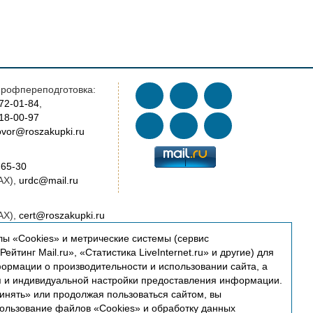
рофпереподготовка:
772-01-84
,
018-00-97
vor@roszakupki.ru
-65-30
AX),
urdc@mail.ru
AX),
cert@roszakupki.ru
ы «Cookies» и метрические системы (сервис
oszakupki.ru
ейтинг Mail.ru», «Статистика LiveInternet.ru» и другие) для
ормации о производительности и использовании сайта, а
ководство:
я и индивидуальной настройки предоставления информации.
oszakupki.ru
инять» или продолжая пользоваться сайтом, вы
пользование файлов «Cookies» и обработку данных