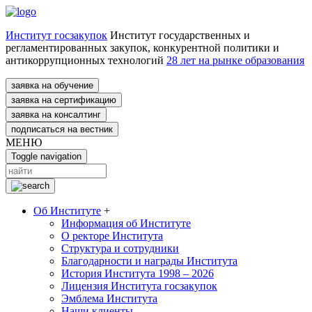
Институт госзакупок
Институт государственных и
регламентированных закупок, конкурентной политики и
антикоррупционных технологий
28 лет на рынке образования
заявка на обучение
заявка на сертификацию
заявка на консалтинг
подписаться на вестник
МЕНЮ
Toggle navigation
Об Институте
+
Информация об Институте
О ректоре Института
Структура и сотрудники
Благодарности и награды Института
История Института 1998 – 2026
Лицензия Института госзакупок
Эмблема Института
Наши клиенты