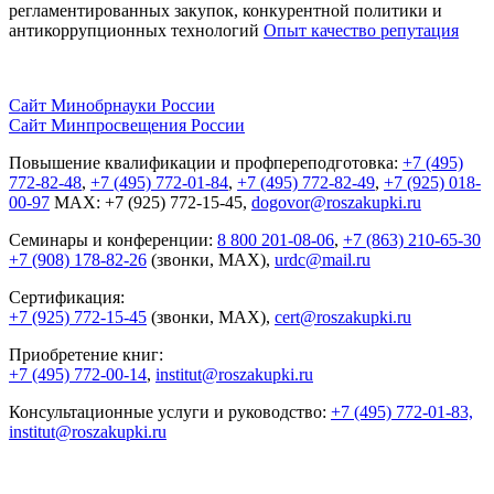
регламентированных закупок, конкурентной
политики и
антикоррупционных технологий
Опыт качество репутация
Сайт Минобрнауки России
Сайт Минпросвещения России
Повышение квалификации и профпереподготовка:
+7 (495)
772-82-48
,
+7 (495) 772-01-84
,
+7 (495) 772-82-49
,
+7 (925) 018-
00-97
MAX: +7 (925) 772-15-45,
dogovor@roszakupki.ru
Семинары и конференции:
8 800 201-08-06
,
+7 (863) 210-65-30
+7 (908) 178-82-26
(звонки, MAX),
urdc@mail.ru
Сертификация:
+7 (925) 772-15-45
(звонки, MAX),
cert@roszakupki.ru
Приобретение книг:
+7 (495) 772-00-14
,
institut@roszakupki.ru
Консультационные услуги и руководство:
+7 (495) 772-01-83,
institut@roszakupki.ru