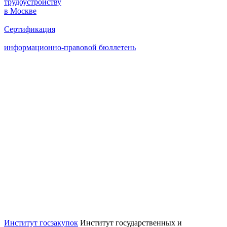
трудоустройству
в Москве
Сертификация
информационно-правовой бюллетень
Институт государственных и
регламентированных закупок,
конкурентной политики и
антикоррупционных технологий (АНО
ДПО «Институт госзакупок», Москва,
ректор А.А. Храмкин). Обучение по
контрактной системе по Закону № 44-
ФЗ и корпоративным закупкам по
Закону № 223-ФЗ.
Институт госзакупок
Институт государственных и