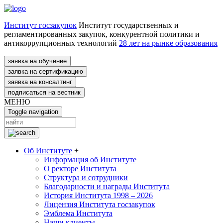
Институт госзакупок
Институт государственных и
регламентированных закупок, конкурентной политики и
антикоррупционных технологий
28 лет на рынке образования
заявка на обучение
заявка на сертификацию
заявка на консалтинг
подписаться на вестник
МЕНЮ
Toggle navigation
Об Институте
+
Информация об Институте
О ректоре Института
Структура и сотрудники
Благодарности и награды Института
История Института 1998 – 2026
Лицензия Института госзакупок
Эмблема Института
Наши клиенты