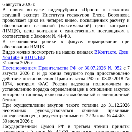
6 августа 2026 г.
В новом выпуске видеорубрики «Просто о сложном»
ведущий эксперт Института госзакупок Елена Воронкова
продолжает цикл из четырех видео, посвященных расчету и
обоснованию начальной (максимальной) цены контракта
(НМЦК), цены контракта с единственным поставщиком в
соответствии с Законом № 44-ФЗ.
В сегодняшнем ролике в фокусе: нормирование при
обосновании НМЦК.
Видео можно посмотреть на наших каналах
ВКонтакте
,
Дзен
,
YouTube
и
RUTUBE
!
31 июля 2026 г.
Постановлением Правительства РФ от 30.07.2026 № 952
с 7
августа 2026 г. и до конца текущего года приостановлено
действие постановления Правительства РФ от 08.09.2018 №
1074, которым ФАС России наделена полномочием по
установлению порядка определения цен в отношении закупок
моторного топлива, включая автомобильный и авиационный
бензин.
При осуществлении закупок такого топлива до 31.12.2026
необходимо руководствоваться общими правилами
определения цен, предусмотренными ст. 22 Закона № 44-ФЗ.
30 июля 2026 г.
Государственной Думой РФ в третьем чтении приняты
изменения к Закону № 44-ФЗ, вносимые законопроектами