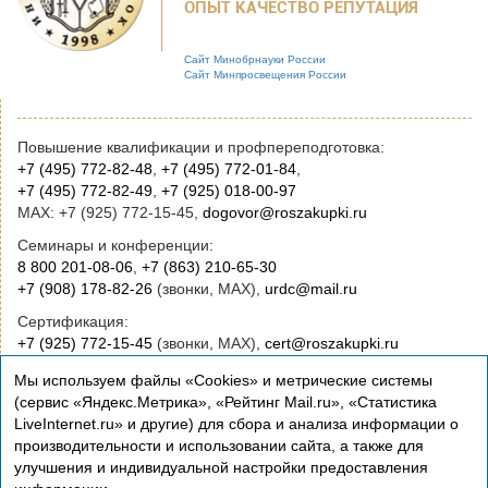
ОПЫТ КАЧЕСТВО РЕПУТАЦИЯ
Сайт Минобрнауки России
Сайт Минпросвещения России
Повышение квалификации и профпереподготовка:
+7 (495) 772-82-48
,
+7 (495) 772-01-84
,
+7 (495) 772-82-49
,
+7 (925) 018-00-97
MAX: +7 (925) 772-15-45,
dogovor@roszakupki.ru
Семинары и конференции:
8 800 201-08-06
,
+7 (863) 210-65-30
+7 (908) 178-82-26
(звонки, MAX),
urdc@mail.ru
Сертификация:
+7 (925) 772-15-45
(звонки, MAX),
cert@roszakupki.ru
Приобретение книг:
Мы используем файлы «Cookies» и метрические системы
+7 (495) 772-00-14
,
institut@roszakupki.ru
(сервис «Яндекс.Метрика», «Рейтинг Mail.ru», «Статистика
LiveInternet.ru» и другие) для сбора и анализа информации о
Консультационные услуги и руководство:
производительности и использовании сайта, а также для
+7 (495) 772-01-83,
institut@roszakupki.ru
улучшения и индивидуальной настройки предоставления