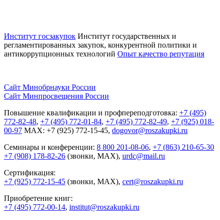
Институт госзакупок
Институт государственных и
регламентированных закупок, конкурентной
политики и
антикоррупционных технологий
Опыт качество репутация
Сайт Минобрнауки России
Сайт Минпросвещения России
Повышение квалификации и профпереподготовка:
+7 (495)
772-82-48
,
+7 (495) 772-01-84
,
+7 (495) 772-82-49
,
+7 (925) 018-
00-97
MAX: +7 (925) 772-15-45,
dogovor@roszakupki.ru
Семинары и конференции:
8 800 201-08-06
,
+7 (863) 210-65-30
+7 (908) 178-82-26
(звонки, MAX),
urdc@mail.ru
Сертификация:
+7 (925) 772-15-45
(звонки, MAX),
cert@roszakupki.ru
Приобретение книг:
+7 (495) 772-00-14
,
institut@roszakupki.ru