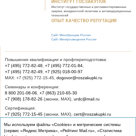
ИНСТИТУТ ГОСЗАКУПОК
Институт государственных и
регламентированных
закупок, конкурентной
политики и антикоррупционных
технологий
ОПЫТ КАЧЕСТВО РЕПУТАЦИЯ
Сайт Минобрнауки России
Сайт Минпросвещения России
Повышение квалификации и профпереподготовка:
+7 (495) 772-82-48
,
+7 (495) 772-01-84
,
+7 (495) 772-82-49
,
+7 (925) 018-00-97
MAX: +7 (925) 772-15-45,
dogovor@roszakupki.ru
Семинары и конференции:
8 800 201-08-06
,
+7 (863) 210-65-30
+7 (908) 178-82-26
(звонки, MAX),
urdc@mail.ru
Сертификация:
+7 (925) 772-15-45
(звонки, MAX),
cert@roszakupki.ru
Приобретение книг:
Мы используем файлы «Cookies» и метрические системы
+7 (495) 772-00-14
,
institut@roszakupki.ru
(сервис «Яндекс.Метрика», «Рейтинг Mail.ru», «Статистика