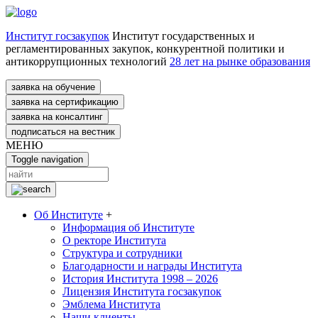
Институт госзакупок
Институт государственных и
регламентированных закупок, конкурентной политики и
антикоррупционных технологий
28 лет на рынке образования
заявка на обучение
заявка на сертификацию
заявка на консалтинг
подписаться на вестник
МЕНЮ
Toggle navigation
Об Институте
+
Информация об Институте
О ректоре Института
Структура и сотрудники
Благодарности и награды Института
История Института 1998 – 2026
Лицензия Института госзакупок
Эмблема Института
Наши клиенты