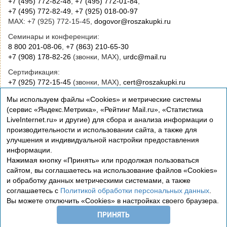
+7 (495) 772-82-48
,
+7 (495) 772-01-84
,
+7 (495) 772-82-49
,
+7 (925) 018-00-97
MAX: +7 (925) 772-15-45,
dogovor@roszakupki.ru
Семинары и конференции:
8 800 201-08-06
,
+7 (863) 210-65-30
+7 (908) 178-82-26
(звонки, MAX),
urdc@mail.ru
Сертификация:
+7 (925) 772-15-45
(звонки, MAX),
cert@roszakupki.ru
Приобретение книг:
Мы используем файлы «Cookies» и метрические системы
+7 (495) 772-00-14
,
institut@roszakupki.ru
(сервис «Яндекс.Метрика», «Рейтинг Mail.ru», «Статистика
LiveInternet.ru» и другие) для сбора и анализа информации о
Консультационные услуги и руководство:
производительности и использовании сайта, а также для
+7 (495) 772-01-83,
institut@roszakupki.ru
улучшения и индивидуальной настройки предоставления
информации.
Нажимая кнопку «Принять» или продолжая пользоваться
сайтом, вы соглашаетесь на использование файлов «Cookies»
и обработку данных метрическими системами, а также
соглашаетесь с
Политикой обработки персональных данных
.
Вы можете отключить «Cookies» в настройках своего браузера.
Сертификация
ПРИНЯТЬ
Политика обработки персональных данных