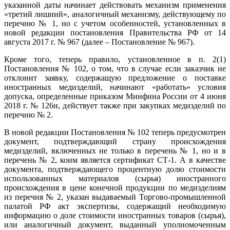
указанной даты начинает действовать механизм применения
«третий лишний», аналогичный механизму, действующему по
перечню № 1, но с учетом особенностей, установленных в
новой редакции постановления Правительства РФ от 14
августа 2017 г. № 967 (далее – Постановление № 967).
Кроме того, теперь правило, установленное в п. 2(1)
Постановления № 102, о том, что в случае если заказчик не
отклонит заявку, содержащую предложение о поставке
иностранных медизделий, начинают «работать» условия
допуска, определенные приказом Минфина России от 4 июня
2018 г. № 126н, действует также при закупках медизделий по
перечню № 2.
В новой редакции Постановления № 102 теперь предусмотрен
документ, подтверждающий страну происхождения
медизделий, включенных не только в перечень № 1, но и в
перечень № 2, коим является сертификат СТ-1. А в качестве
документа, подтверждающего процентную долю стоимости
использованных материалов (сырья) иностранного
происхождения в цене конечной продукции по медизделиям
из перечня № 2, указан выдаваемый Торгово-промышленной
палатой РФ акт экспертизы, содержащий необходимую
информацию о доле стоимости иностранных товаров (сырья),
или аналогичный документ, выданный уполномоченным