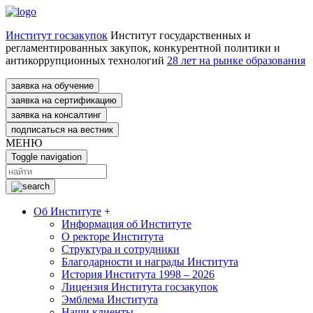
Институт госзакупок
Институт государственных и
регламентированных закупок, конкурентной политики и
антикоррупционных технологий
28 лет на рынке образования
заявка на обучение
заявка на сертификацию
заявка на консалтинг
подписаться на вестник
МЕНЮ
Toggle navigation
Об Институте
+
Информация об Институте
О ректоре Института
Структура и сотрудники
Благодарности и награды Института
История Института 1998 – 2026
Лицензия Института госзакупок
Эмблема Института
Наши клиенты