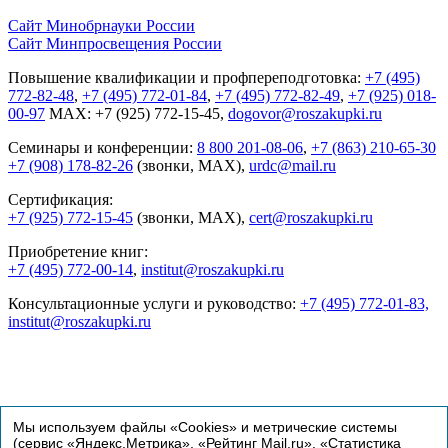
Сайт Минобрнауки России
Сайт Минпросвещения России
Повышение квалификации и профпереподготовка:
+7 (495)
772-82-48
,
+7 (495) 772-01-84
,
+7 (495) 772-82-49
,
+7 (925) 018-
00-97
MAX: +7 (925) 772-15-45,
dogovor@roszakupki.ru
Семинары и конференции:
8 800 201-08-06
,
+7 (863) 210-65-30
+7 (908) 178-82-26
(звонки, MAX),
urdc@mail.ru
Сертификация:
+7 (925) 772-15-45
(звонки, MAX),
cert@roszakupki.ru
Приобретение книг:
+7 (495) 772-00-14
,
institut@roszakupki.ru
Консультационные услуги и руководство:
+7 (495) 772-01-83,
institut@roszakupki.ru
Мы используем файлы «Cookies» и метрические системы
(сервис «Яндекс.Метрика», «Рейтинг Mail.ru», «Статистика