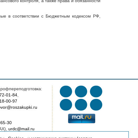
нсового контроля, а также права и обязанности
ные в соответствии с Бюджетным кодексом РФ,
рофпереподготовка:
772-01-84
,
018-00-97
vor@roszakupki.ru
-65-30
AX),
urdc@mail.ru