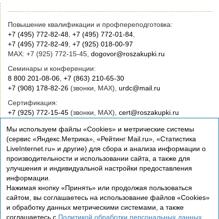
Повышение квалификации и профпереподготовка:
+7 (495) 772-82-48
,
+7 (495) 772-01-84
,
+7 (495) 772-82-49
,
+7 (925) 018-00-97
MAX: +7 (925) 772-15-45,
dogovor@roszakupki.ru
Семинары и конференции:
8 800 201-08-06
,
+7 (863) 210-65-30
+7 (908) 178-82-26
(звонки, MAX),
urdc@mail.ru
Сертификация:
+7 (925) 772-15-45
(звонки, MAX),
cert@roszakupki.ru
Приобретение книг:
Мы используем файлы «Cookies» и метрические системы
+7 (495) 772-00-14
,
institut@roszakupki.ru
(сервис «Яндекс.Метрика», «Рейтинг Mail.ru», «Статистика
LiveInternet.ru» и другие) для сбора и анализа информации о
Консультационные услуги и руководство:
производительности и использовании сайта, а также для
+7 (495) 772-01-83,
institut@roszakupki.ru
улучшения и индивидуальной настройки предоставления
информации.
Нажимая кнопку «Принять» или продолжая пользоваться
сайтом, вы соглашаетесь на использование файлов «Cookies»
и обработку данных метрическими системами, а также
соглашаетесь с
Политикой обработки персональных данных
.