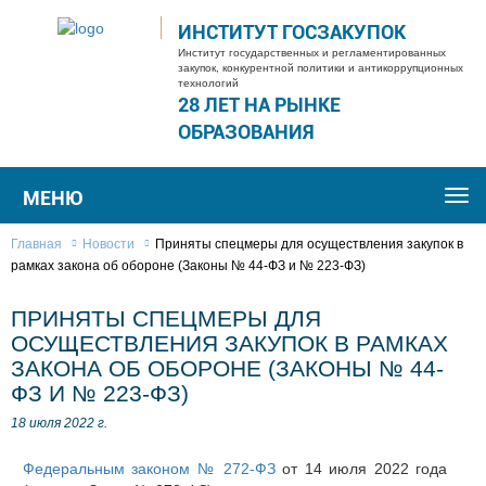
ИНСТИТУТ ГОСЗАКУПОК
Институт государственных и регламентированных
закупок, конкурентной политики и антикоррупционных
технологий
28 ЛЕТ НА РЫНКЕ
ОБРАЗОВАНИЯ
МЕНЮ
Togg
navi
Главная
Новости
Приняты спецмеры для осуществления закупок в
рамках закона об обороне (Законы № 44-ФЗ и № 223-ФЗ)
ПРИНЯТЫ СПЕЦМЕРЫ ДЛЯ
ОСУЩЕСТВЛЕНИЯ ЗАКУПОК В РАМКАХ
ЗАКОНА ОБ ОБОРОНЕ (ЗАКОНЫ № 44-
ФЗ И № 223-ФЗ)
18 июля 2022 г.
Федеральным законом № 272-ФЗ
от 14 июля 2022 года