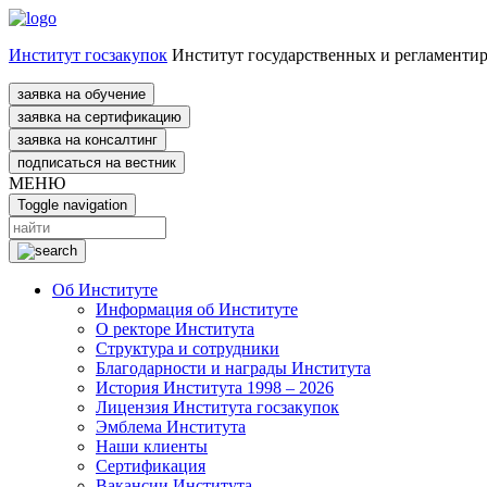
Институт госзакупок
Институт государственных и регламенти
заявка на обучение
заявка на сертификацию
заявка на консалтинг
подписаться на вестник
МЕНЮ
Toggle navigation
Об Институте
Информация об Институте
О ректоре Института
Структура и сотрудники
Благодарности и награды Института
История Института 1998 – 2026
Лицензия Института госзакупок
Эмблема Института
Наши клиенты
Сертификация
Вакансии Института