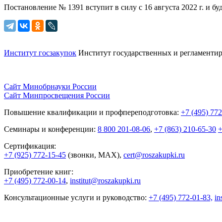
Постановление № 1391 вступит в силу с 16 августа 2022 г. и 
Институт госзакупок
Институт государственных и
регламентир
Сайт Минобрнауки России
Сайт Минпросвещения России
Повышение квалификации и профпереподготовка:
+7 (495) 77
Семинары и конференции:
8 800 201-08-06
,
+7 (863) 210-65-30
+
Сертификация:
+7 (925) 772-15-45
(звонки, MAX),
cert@roszakupki.ru
Приобретение книг:
+7 (495) 772-00-14
,
institut@roszakupki.ru
Консультационные услуги и руководство:
+7 (495) 772-01-83,
in