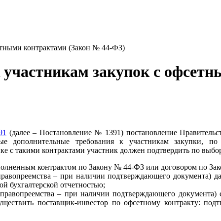
етными контрактами (Закон № 44-ФЗ)
 участникам закупок с офсет
91
(далее – Постановление № 1391) постановление Правительст
е дополнительные требования к участникам закупки, по р
ке с такими контрактами участник должен подтвердить по выбо
полненным контрактом по Закону № 44-ФЗ или договором по Зак
м правопреемства – при наличии подтверждающего документа)
ой бухгалтерской отчетностью;
ом правопреемства – при наличии подтверждающего документа
ществить поставщик-инвестор по офсетному контракту: подтв