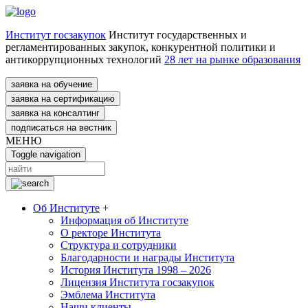
Институт госзакупок
Институт государственных и
регламентированных закупок, конкурентной политики и
антикоррупционных технологий
28 лет на рынке образования
заявка на обучение
заявка на сертификацию
заявка на консалтинг
подписаться на вестник
МЕНЮ
Toggle navigation
Об Институте
+
Информация об Институте
О ректоре Института
Структура и сотрудники
Благодарности и награды Института
История Института 1998 – 2026
Лицензия Института госзакупок
Эмблема Института
Наши клиенты