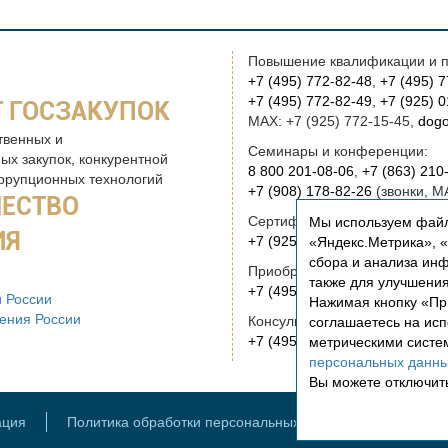
Повышение квалификации и п
+7 (495) 772-82-48
,
+7 (495) 
+7 (495) 772-82-49
,
+7 (925) 
 ГОСЗАКУПОК
MAX: +7 (925) 772-15-45,
dogo
твенных и
Семинары и конференции:
ых закупок, конкурентной
8 800 201-08-06
,
+7 (863) 210
оррупционных технологий
+7 (908) 178-82-26
(звонки, M
ЧЕСТВО
Сертификация:
Мы используем файл
ИЯ
+7 (925) 772-15-45
(звонки, M
«Яндекс.Метрика», «Р
сбора и анализа инф
Приобретение книг:
также для улучшени
+7 (495) 772-00-14
,
institut@r
 России
Нажимая кнопку «Пр
ения России
Консультационные услуги и ру
соглашаетесь на ис
+7 (495) 772-01-83,
institut@r
метрическими систе
персональных данн
Вы можете отключить
ация
Политика обработки персональных данных
Заметили 