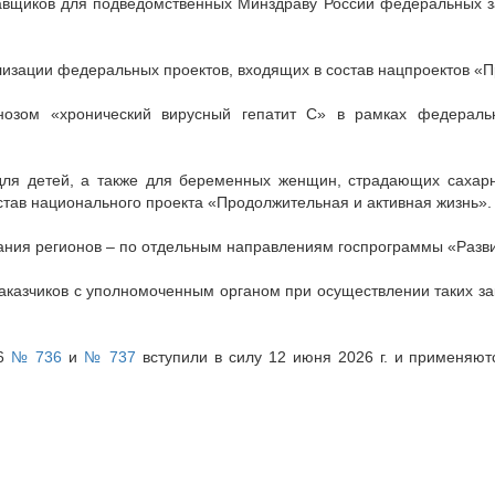
щиков для подведомственных Минздраву России федеральных зак
ализации федеральных проектов, входящих в состав нацпроектов «
нозом «хронический вирусный гепатит С» в рамках федеральн
для детей, а также для беременных женщин, страдающих сахар
став национального проекта «Продолжительная и активная жизнь».
ания регионов – по отдельным направлениям госпрограммы «Разв
аказчиков с уполномоченным органом при осуществлении таких зак
26
№ 736
и
№ 737
вступили в силу 12 июня 2026 г. и применяют