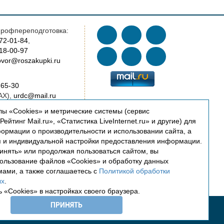
рофпереподготовка:
772-01-84
,
018-00-97
vor@roszakupki.ru
-65-30
AX),
urdc@mail.ru
ы «Cookies» и метрические системы (сервис
AX),
cert@roszakupki.ru
ейтинг Mail.ru», «Статистика LiveInternet.ru» и другие) для
ормации о производительности и использовании сайта, а
я и индивидуальной настройки предоставления информации.
oszakupki.ru
инять» или продолжая пользоваться сайтом, вы
ководство:
пользование файлов «Cookies» и обработку данных
oszakupki.ru
мами, а также соглашаетесь с
Политикой обработки
ых
.
 «Cookies» в настройках своего браузера.
ПРИНЯТЬ
ошибку? - Выделите текст и нажмите Ctrl+Enter