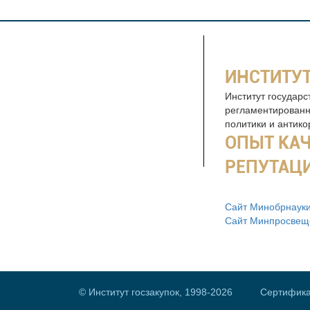
ИНСТИТУТ
Институт государс
регламентированн
политики и антик
ОПЫТ КА
РЕПУТАЦ
Сайт Минобрнауки
Сайт Минпросвещ
© Институт госзакупок, 1998-2026
Сертифик