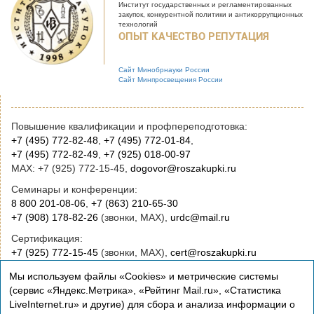
Институт государственных и
регламентированных
закупок, конкурентной
политики и антикоррупционных
технологий
ОПЫТ КАЧЕСТВО РЕПУТАЦИЯ
Сайт Минобрнауки России
Сайт Минпросвещения России
Повышение квалификации и профпереподготовка:
+7 (495) 772-82-48
,
+7 (495) 772-01-84
,
+7 (495) 772-82-49
,
+7 (925) 018-00-97
MAX: +7 (925) 772-15-45,
dogovor@roszakupki.ru
Семинары и конференции:
8 800 201-08-06
,
+7 (863) 210-65-30
+7 (908) 178-82-26
(звонки, MAX),
urdc@mail.ru
Сертификация:
+7 (925) 772-15-45
(звонки, MAX),
cert@roszakupki.ru
Приобретение книг:
Мы используем файлы «Cookies» и метрические системы
+7 (495) 772-00-14
,
institut@roszakupki.ru
(сервис «Яндекс.Метрика», «Рейтинг Mail.ru», «Статистика
LiveInternet.ru» и другие) для сбора и анализа информации о
Консультационные услуги и руководство: