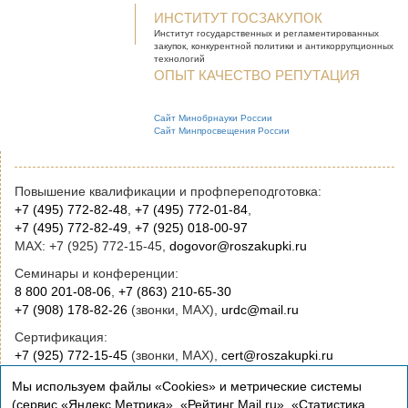
ИНСТИТУТ ГОСЗАКУПОК
Институт государственных и
регламентированных
закупок, конкурентной
политики и антикоррупционных
технологий
ОПЫТ КАЧЕСТВО РЕПУТАЦИЯ
Сайт Минобрнауки России
Сайт Минпросвещения России
Повышение квалификации и профпереподготовка:
+7 (495) 772-82-48
,
+7 (495) 772-01-84
,
+7 (495) 772-82-49
,
+7 (925) 018-00-97
MAX: +7 (925) 772-15-45,
dogovor@roszakupki.ru
Семинары и конференции:
8 800 201-08-06
,
+7 (863) 210-65-30
+7 (908) 178-82-26
(звонки, MAX),
urdc@mail.ru
Сертификация:
+7 (925) 772-15-45
(звонки, MAX),
cert@roszakupki.ru
Приобретение книг:
Мы используем файлы «Cookies» и метрические системы
+7 (495) 772-00-14
,
institut@roszakupki.ru
(сервис «Яндекс.Метрика», «Рейтинг Mail.ru», «Статистика