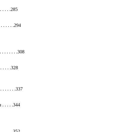
. . . .285
. . . . .294
. . . . . . . .308
. . . .328
. . . . . .337
. . . .344
. . . . .352