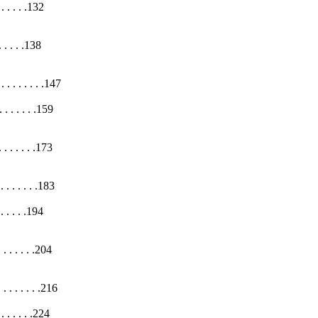
 . . . .132
 . . .138
. . . . . .147
. . . . .159
. . . . . . .173
. . . . . .183
 . . .194
. . . . . .204
. . . . . . . .216
 . . . .224