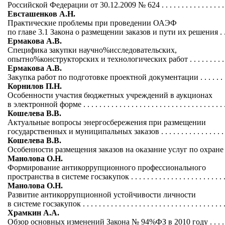
Российской Федерации от 30.12.2009 № 624 . . . . . . . . . . . . . . . . .
Евсташенков А.Н.
Практические проблемы при проведении ОАЭФ
по главе 3.1 Закона о размещении заказов и пути их решения . . .
Ермакова А.В.
Специфика закупки научно%исследовательских,
опытно%конструкторских и технологических работ . . . . . . . . . . . 
Ермакова А.В.
Закупка работ по подготовке проектной документации . . . . . . . . 
Корнилов П.Н.
Особенности участия бюджетных учреждений в аукционах
в электронной форме . . . . . . . . . . . . . . . . . . . . . . . . . . . . . . . . . . . 
Кошелева В.В.
Актуальные вопросы энергосбережения при размещении
государственных и муниципальных заказов . . . . . . . . . . . . . . . . . 
Кошелева В.В.
Особенности размещения заказов на оказание услуг по охране . .
Манолова О.Н.
Формирование антикоррупционного профессионального
пространства в системе госзакупок . . . . . . . . . . . . . . . . . . . . . . . . 
Манолова О.Н.
Развитие антикоррупционной устойчивости личности
в системе госзакупок . . . . . . . . . . . . . . . . . . . . . . . . . . . . . . . . . . . 
Храмкин А.А.
Обзор основных изменений Закона № 94%ФЗ в 2010 году . . . . . .