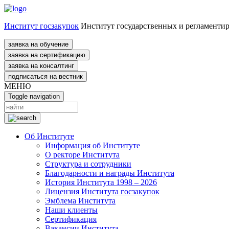
Институт госзакупок
Институт государственных и регламенти
заявка на обучение
заявка на сертификацию
заявка на консалтинг
подписаться на вестник
МЕНЮ
Toggle navigation
Об Институте
Информация об Институте
О ректоре Института
Структура и сотрудники
Благодарности и награды Института
История Института 1998 – 2026
Лицензия Института госзакупок
Эмблема Института
Наши клиенты
Сертификация
Вакансии Института