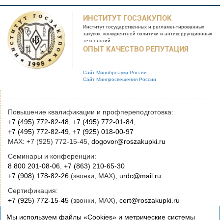
ИНСТИТУТ ГОСЗАКУПОК
Институт государственных и
регламентированных
закупок, конкурентной
политики и антикоррупционных
технологий
ОПЫТ КАЧЕСТВО РЕПУТАЦИЯ
Сайт Минобрнауки России
Сайт Минпросвещения России
Повышение квалификации и профпереподготовка:
+7 (495) 772-82-48
,
+7 (495) 772-01-84
,
+7 (495) 772-82-49
,
+7 (925) 018-00-97
MAX: +7 (925) 772-15-45,
dogovor@roszakupki.ru
Семинары и конференции:
8 800 201-08-06
,
+7 (863) 210-65-30
+7 (908) 178-82-26
(звонки, MAX),
urdc@mail.ru
Сертификация:
+7 (925) 772-15-45
(звонки, MAX),
cert@roszakupki.ru
Приобретение книг:
Мы используем файлы «Cookies» и метрические системы