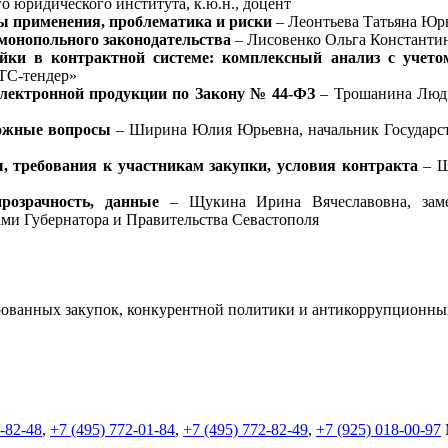
 юридического института, к.ю.н., доцент
ы применения, проблематика и риски
– Леонтьева Татьяна Юрь
монопольного законодательства
– Лисовенко Ольга Константин
ойки в контрактной системе: комплексный анализ с учето
ТС-тендер»
лектронной продукции по Закону № 44-ФЗ
– Трошанина Людм
ложные вопросы
– Ширина Юлия Юрьевна, начальник Государст
, требования к участникам закупки, условия контракта
– Ш
розрачность, данные
– Щукина Ирина Вячеславовна, замес
ами Губернатора и Правительства Севастополя
ованных закупок, конкурентной
политики и антикоррупционны
2-82-48
,
+7 (495) 772-01-84
,
+7 (495) 772-82-49
,
+7 (925) 018-00-97