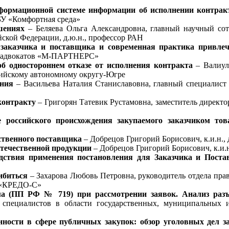
формационной системе информации об исполнении контрак
БУ «Комфортная среда»
шениях
– Беляева Ольга Александровна, главный научный сотр
йской Федерации, д.ю.н., профессор РАН
 заказчика и поставщика и современная практика привлеч
ии адвокатов «М-ПАРТНЕРС»
б одностороннем отказе от исполнения контракта
– Валиул
ийскому автономному округу-Югре
ения
– Васильева Наталия Станиславовна, главный специалист
контракту
– Григорян Татевик Рустамовна, заместитель директо
 российского происхождения закупаемого заказчиком то
ственного поставщика
– Добрецов Григорий Борисович, к.и.н.,
течественной продукции
– Добрецов Григорий Борисович, к.и.
дствия применения постановления для Заказчика и Пост
ибиться
– Захарова Любовь Петровна, руководитель отдела п
О «КРЕДО-С»
а (ПП РФ № 719) при рассмотрении заявок. Анализ разъ
специалистов в области государственных, муниципальных и
ности в сфере публичных закупок: обзор уголовных дел за 