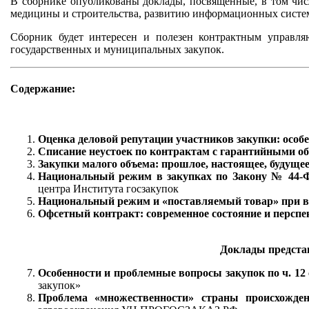
В сборнике опубликованы доклады, посвященные, в том чис
медицины и строительства, развитию информационных систем
Сборник будет интересен и полезен контрактным управля
государственных и муниципальных закупок.
Cодержание:
Оценка деловой репутации участников закупки: особ
Списание неустоек по контрактам с гарантийными о
Закупки малого объема: прошлое, настоящее, будуще
Национальный режим в закупках по Закону № 44-Ф
центра Института госзакупок
Национальный режим и «поставляемый товар» при в
Офсетный контракт: современное состояние и персп
Доклады представ
Особенности и проблемные вопросы закупок по ч. 12 
закупок»
Проблема «множественности» страны происхожден