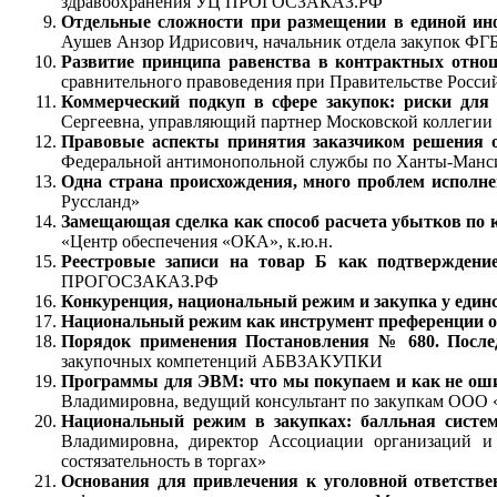
здравоохранения УЦ ПРОГОСЗАКАЗ.РФ
Отдельные сложности при размещении в единой ин
Аушев Анзор Идрисович, начальник отдела закупок ФГ
Развитие принципа равенства в контрактных отно
сравнительного правоведения при Правительстве Росси
Коммерческий подкуп в сфере закупок: риски для
Сергеевна, управляющий партнер Московской коллег
Правовые аспекты принятия заказчиком решения о
Федеральной антимонопольной службы по Ханты-Манс
Одна страна происхождения, много проблем исполн
Руссланд»
Замещающая сделка как способ расчета убытков по 
«Центр обеспечения «ОКА», к.ю.н.
Реестровые записи на товар Б как подтверждение
ПРОГОСЗАКАЗ.РФ
Конкуренция, национальный режим и закупка у един
Национальный режим как инструмент преференции о
Порядок применения Постановления № 680. После
закупочных компетенций АБВЗАКУПКИ
Программы для ЭВМ: что мы покупаем и как не ош
Владимировна, ведущий консультант по закупкам ОО
Национальный режим в закупках: балльная систем
Владимировна, директор Ассоциации организаций и 
состязательность в торгах»
Основания для привлечения к уголовной ответствен