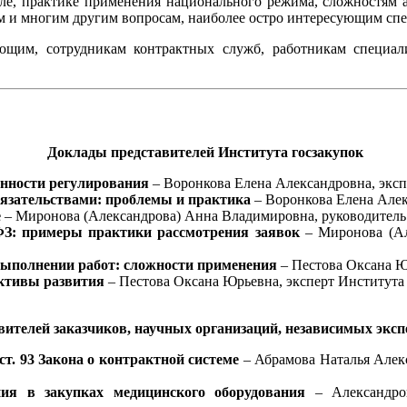
ле, практике применения национального режима, сложностям а
 и многим другим вопросам, наиболее остро интересующим спец
ющим, сотрудникам контрактных служб, работникам специал
Доклады представителей Института госзакупок
енности регулирования
– Воронкова Елена Александровна, эксп
бязательствами: проблемы и практика
– Воронкова Елена Алек
е
– Миронова (Александрова) Анна Владимировна, руководитель 
З: примеры практики рассмотрения заявок
– Миронова (Ал
ыполнении работ: сложности применения
– Пестова Оксана Юр
ективы развития
– Пестова Оксана Юрьевна, эксперт Института 
ителей заказчиков, научных организаций, независимых экспе
ст. 93 Закона о контрактной системе
– Абрамова Наталья Алекс
ия в закупках медицинского оборудования
– Александров