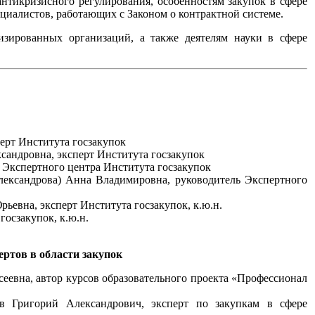
нтикризисного регулирования, особенностям закупок в сфере
иалистов, работающих с Законом о контрактной системе.
изированных организаций, а также деятелям науки в сфере
ерт Института госзакупок
сандровна, эксперт Института госзакупок
Экспертного центра Института госзакупок
ександрова) Анна Владимировна, руководитель Экспертного
ьевна, эксперт Института госзакупок, к.ю.н.
госзакупок, к.ю.н.
ртов в области закупок
еевна, автор курсов образовательного проекта «Профессионал
 Григорий Александрович, эксперт по закупкам в сфере