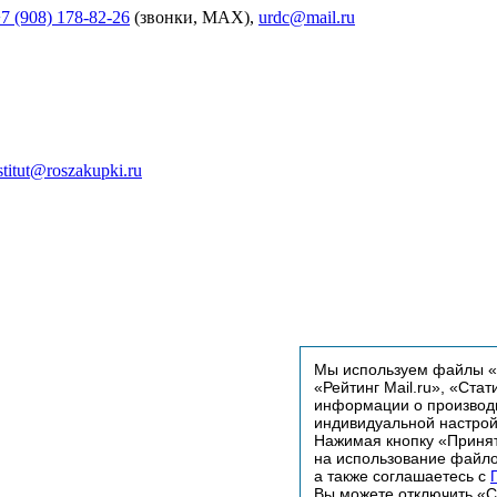
7 (908) 178-82-26
(звонки, MAX),
urdc@mail.ru
stitut@roszakupki.ru
Мы используем файлы «C
«Рейтинг Mail.ru», «Стат
информации о производи
индивидуальной настро
Нажимая кнопку «Принят
на использование файло
а также соглашаетесь с
Вы можете отключить «Co