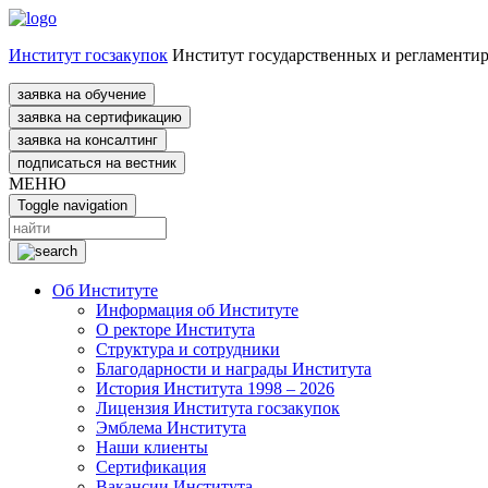
Институт госзакупок
Институт государственных и регламенти
заявка на обучение
заявка на сертификацию
заявка на консалтинг
подписаться на вестник
МЕНЮ
Toggle navigation
Об Институте
Информация об Институте
О ректоре Института
Структура и сотрудники
Благодарности и награды Института
История Института 1998 – 2026
Лицензия Института госзакупок
Эмблема Института
Наши клиенты
Сертификация
Вакансии Института