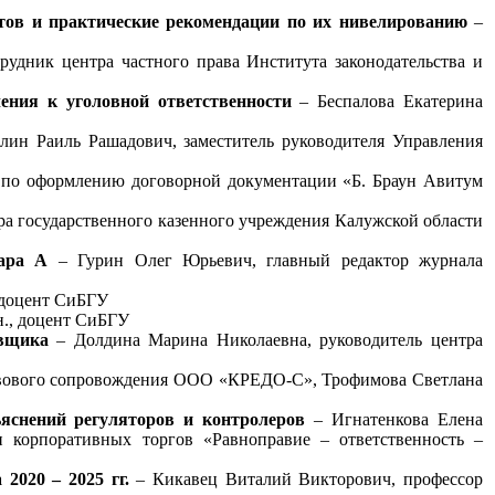
тов и практические рекомендации по их нивелированию
–
удник центра частного права Института законодательства и
ения к уголовной ответственности
– Беспалова Екатерина
лин Раиль Рашадович, заместитель руководителя Управления
 по оформлению договорной документации «Б. Браун Авитум
ра государственного казенного учреждения Калужской области
вара А
– Гурин Олег Юрьевич, главный редактор журнала
 доцент СиБГУ
н., доцент СиБГУ
авщика
– Долдина Марина Николаевна, руководитель центра
равового сопровождения ООО «КРЕДО-С», Трофимова Светлана
яснений регуляторов и контролеров
– Игнатенкова Елена
 корпоративных торгов «Равноправие – ответственность –
2020 – 2025 гг.
– Кикавец Виталий Викторович, профессор