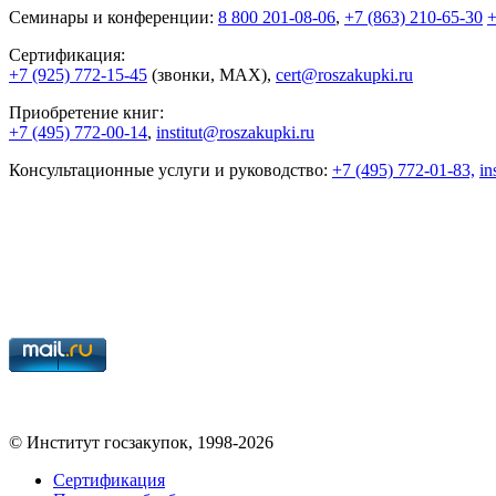
Семинары и конференции:
8 800 201-08-06
,
+7 (863) 210-65-30
+
Сертификация:
+7 (925) 772-15-45
(звонки, MAX),
cert@roszakupki.ru
Приобретение книг:
+7 (495) 772-00-14
,
institut@roszakupki.ru
Консультационные услуги и руководство:
+7 (495) 772-01-83,
in
© Институт госзакупок, 1998-2026
Сертификация